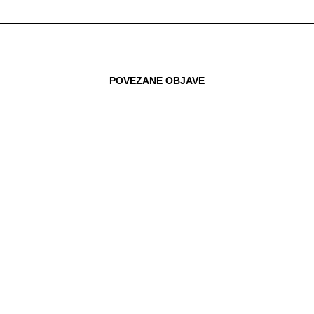
POVEZANE OBJAVE
02.10.2016
BORZAN TRAŽI HITNU REAKCIJU EU
NA LAŽNE LIJEKOVE NA INTERNETU