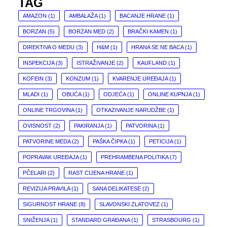
TAG
AMAZON
(1)
AMBALAŽA
(1)
BACANJE HRANE
(1)
BORZAN
(5)
BORZAN MED
(2)
BRAČKI KAMEN
(1)
DIREKTIVA O MEDU
(3)
H&M
(1)
HRANA SE NE BACA
(1)
INSPEKCIJA
(3)
ISTRAŽIVANJE
(2)
KAUFLAND
(1)
KOFEIN
(3)
KONZUM
(1)
KVARENJE UREĐAJA
(1)
MLADI
(1)
OBUĆA
(1)
ODJEĆA
(1)
ONLINE KUPNJA
(1)
ONLINE TRGOVINA
(1)
OTKAZIVANJE NARUDŽBE
(1)
OVISNOST
(2)
PAKIRANJA
(1)
PATVORINA
(1)
PATVORINE MEDA
(2)
PAŠKA ČIPKA
(1)
PETICIJA
(1)
POPRAVAK UREĐAJA
(1)
PREHRAMBENA POLITIKA
(7)
PČELARI
(2)
RAST CIJENA HRANE
(1)
REVIZIJA PRAVILA
(1)
SANA DELIKATESE
(2)
SIGURNOST HRANE
(8)
SLAVONSKI ZLATOVEZ
(1)
SNIŽENJA
(1)
STANDARD GRAĐANA
(1)
STRASBOURG
(1)