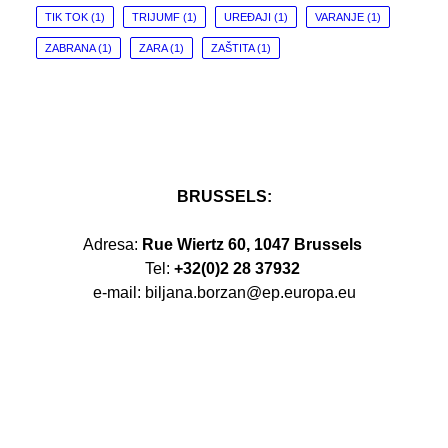
TIK TOK
(1)
TRIJUMF
(1)
UREĐAJI
(1)
VARANJE
(1)
ZABRANA
(1)
ZARA
(1)
ZAŠTITA
(1)
BRUSSELS:
Adresa:
Rue Wiertz 60, 1047 Brussels
Tel:
+32(0)2 28 37932
e-mail: biljana.borzan@ep.europa.eu