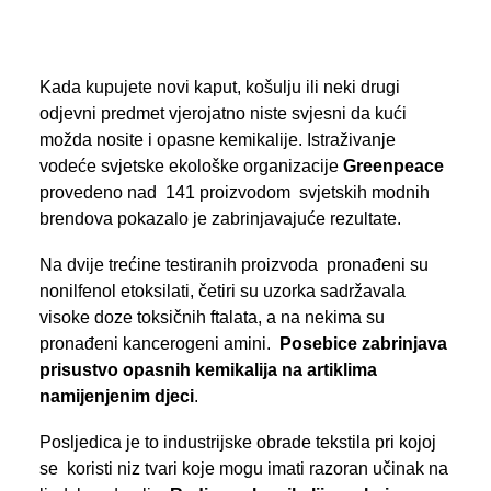
PREGLED AKTIVNOSTI ZASTUPNIKA
Kada kupujete novi kaput, košulju ili neki drugi
odjevni predmet vjerojatno niste svjesni da kući
SEARCH
možda nosite i opasne kemikalije. Istraživanje
vodeće svjetske ekološke organizacije
Greenpeace
provedeno nad 141 proizvodom svjetskih modnih
brendova pokazalo je zabrinjavajuće rezultate.
Na dvije trećine testiranih proizvoda pronađeni su
nonilfenol etoksilati, četiri su uzorka sadržavala
visoke doze toksičnih ftalata, a na nekima su
pronađeni kancerogeni amini.
Posebice zabrinjava
prisustvo opasnih kemikalija na artiklima
namijenjenim djeci
.
Posljedica je to industrijske obrade tekstila pri kojoj
se koristi niz tvari koje mogu imati razoran učinak na