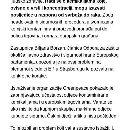
ljudsko zdravlje.
Radi se o kemikalijama koje,
ovisno o vrsti i koncentraciji, mogu izazvati
posljedice u rasponu od svrbeža do raka.
Zbog
neadekvatnih sigurnosnih procedura u tvornicama
kemjski kontaminirani proizvodi pronađu put do
polica trgovina i ormara europskih građana.
Zastupnica Biljana Borzan, članica Odbora za zaštitu
okoliša, javno zdravstvo i sigurnost hrane Europskog
parlamenta, upozorila je na ovaj problem na
plenarnoj sjednici EP u Strasborugu te pozvala na
konkretne korake.
„Istraživanje organizacije Greenpeace pokazalo je
zabrinjavajuću učestalost odjeće kontaminirane
kemikalijama i u europskim trgovinama. Varate se
ako mislite da kupnjom skuplje, markirane odjeće
kupujete sigurno. Čak ni dječji artiklu nisu pošteđeni!
To je ozbiljan problem koji valja sustavno istražiti i,