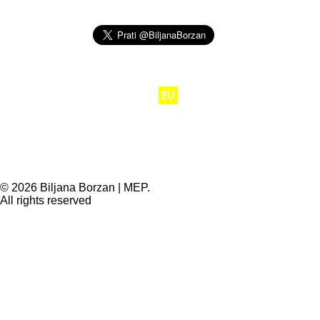
Moj posao je da
EU
radi za ljude.
© 2026 Biljana Borzan | MEP.
All rights reserved
Privacy Preference Center
Privacy Preferences