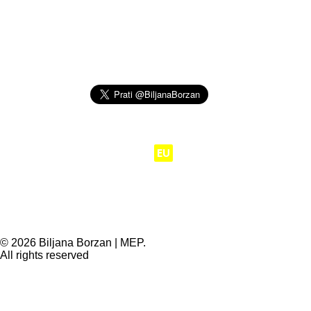
Moj posao je da
EU
radi za ljude.
© 2026 Biljana Borzan | MEP.
All rights reserved
Privacy Preference Center