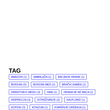
TAG
AMAZON
(1)
AMBALAŽA
(1)
BACANJE HRANE
(1)
BORZAN
(5)
BORZAN MED
(2)
BRAČKI KAMEN
(1)
DIREKTIVA O MEDU
(3)
H&M
(1)
HRANA SE NE BACA
(1)
INSPEKCIJA
(3)
ISTRAŽIVANJE
(2)
KAUFLAND
(1)
KOFEIN
(3)
KONZUM
(1)
KVARENJE UREĐAJA
(1)