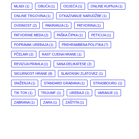
MLADI
(1)
OBUĆA
(1)
ODJEĆA
(1)
ONLINE KUPNJA
(1)
ONLINE TRGOVINA
(1)
OTKAZIVANJE NARUDŽBE
(1)
OVISNOST
(2)
PAKIRANJA
(1)
PATVORINA
(1)
PATVORINE MEDA
(2)
PAŠKA ČIPKA
(1)
PETICIJA
(1)
POPRAVAK UREĐAJA
(1)
PREHRAMBENA POLITIKA
(7)
PČELARI
(2)
RAST CIJENA HRANE
(1)
REVIZIJA PRAVILA
(1)
SANA DELIKATESE
(2)
SIGURNOST HRANE
(8)
SLAVONSKI ZLATOVEZ
(1)
SNIŽENJA
(1)
STANDARD GRAĐANA
(1)
STRASBOURG
(1)
TIK TOK
(1)
TRIJUMF
(1)
UREĐAJI
(1)
VARANJE
(1)
ZABRANA
(1)
ZARA
(1)
ZAŠTITA
(1)