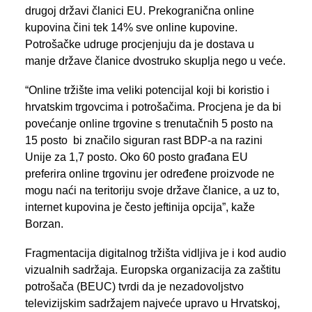
drugoj državi članici EU. Prekogranična online
kupovina čini tek 14% sve online kupovine.
Potrošačke udruge procjenjuju da je dostava u
manje države članice dvostruko skuplja nego u veće.
“Online tržište ima veliki potencijal koji bi koristio i
hrvatskim trgovcima i potrošačima. Procjena je da bi
povećanje online trgovine s trenutačnih 5 posto na
15 posto bi značilo siguran rast BDP-a na razini
Unije za 1,7 posto. Oko 60 posto građana EU
preferira online trgovinu jer određene proizvode ne
mogu naći na teritoriju svoje države članice, a uz to,
internet kupovina je često jeftinija opcija”, kaže
Borzan.
Fragmentacija digitalnog tržišta vidljiva je i kod audio
vizualnih sadržaja. Europska organizacija za zaštitu
potrošača (BEUC) tvrdi da je nezadovoljstvo
televizijskim sadržajem najveće upravo u Hrvatskoj,