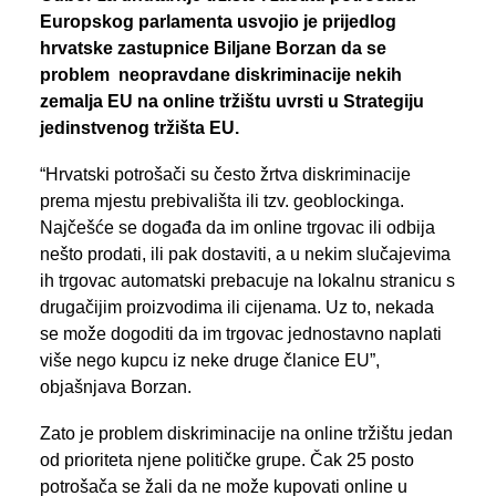
PREGLED AKTIVNOSTI ZASTUPNIKA
Europskog parlamenta usvojio je prijedlog
hrvatske zastupnice Biljane Borzan da se
problem neopravdane diskriminacije nekih
zemalja EU na online tržištu uvrsti u Strategiju
SEARCH
jedinstvenog tržišta EU.
“Hrvatski potrošači su često žrtva diskriminacije
prema mjestu prebivališta ili tzv. geoblockinga.
Najčešće se događa da im online trgovac ili odbija
nešto prodati, ili pak dostaviti, a u nekim slučajevima
ih trgovac automatski prebacuje na lokalnu stranicu s
drugačijim proizvodima ili cijenama. Uz to, nekada
se može dogoditi da im trgovac jednostavno naplati
više nego kupcu iz neke druge članice EU”,
objašnjava Borzan.
Zato je problem diskriminacije na online tržištu jedan
od prioriteta njene političke grupe. Čak 25 posto
potrošača se žali da ne može kupovati online u