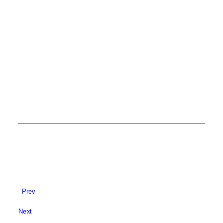
ZAŠTITA POTROŠAČA
,
JEDNAKA KVALITETA PROIZVODA
Prev
Next