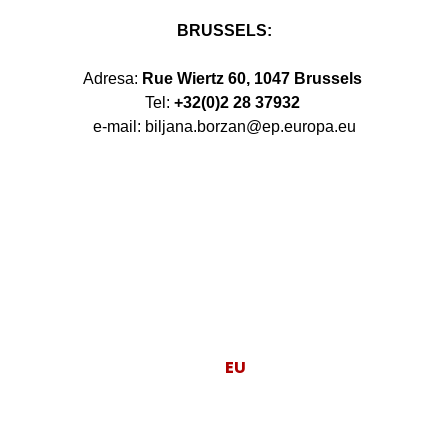
BRUSSELS:
Adresa:
Rue Wiertz 60, 1047 Brussels
Tel:
+32(0)2 28 37932
e-mail: biljana.borzan@ep.europa.eu
Moj posao je da
EU
radi za ljude.