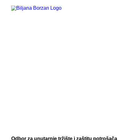
Bacanje i doniranje hrane
Djeca i mladi
EU i građani
GMO
Geoblokiranje
Hrana
Jednaka kvaliteta proizvoda
Oznake zemljopisnog podrijetla
Poljoprivreda
Prava žena
Programirano kvarenje uređaja
Politika
Ravnopravnost na digitalnom tržištu
Roaming i međunarodni pozivi
Sufinanciranje ugradnje dizala
Zaštita okoliša
Zaštita potrošača
Zdravlje i zdravstvo
Odbor za unutarnje tržište i zaštitu potrošača