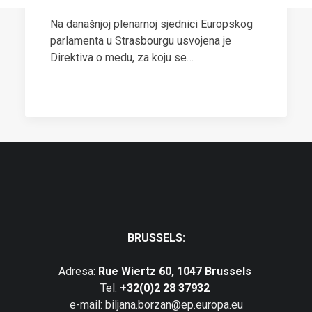
MEDA, ZAŠTITILI SMO NAŠ KVALITETNI MED!
Na današnjoj plenarnoj sjednici Europskog
parlamenta u Strasbourgu usvojena je
Direktiva o medu, za koju se…
BRUSSELS:
Adresa:
Rue Wiertz 60, 1047 Brussels
Tel:
+32(0)2 28 37932
e-mail: biljana.borzan@ep.europa.eu