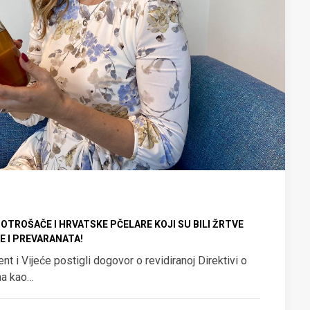
OTROŠAČE I HRVATSKE PČELARE KOJI SU BILI ŽRTVE
 I PREVARANATA!
t i Vijeće postigli dogovor o revidiranoj Direktivi o
ma kao…