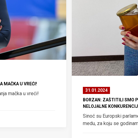
A MAČKA U VREĆI!
31.01.2024
ja mačka u vreći!
BORZAN: ZAŠTITILI SMO P
NELOJALNE KONKURENCIJE
Sinoć su Europski parlamen
medu, za koju se godina