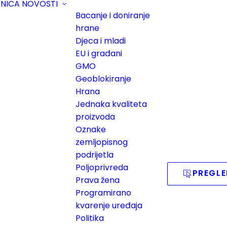
PNICA
NOVOSTI
Bacanje i doniranje
hrane
Djeca i mladi
EU i građani
GMO
Geoblokiranje
Hrana
Jednaka kvaliteta
proizvoda
Oznake
zemljopisnog
podrijetla
Poljoprivreda
PREGLE
Prava žena
Programirano
kvarenje uređaja
Politika