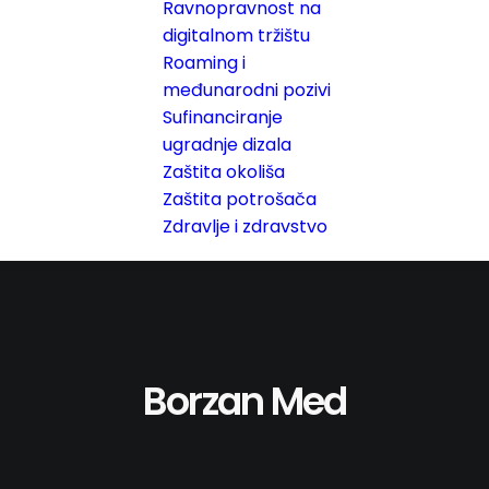
Ravnopravnost na
digitalnom tržištu
Roaming i
međunarodni pozivi
Sufinanciranje
ugradnje dizala
Zaštita okoliša
Zaštita potrošača
Zdravlje i zdravstvo
Borzan Med