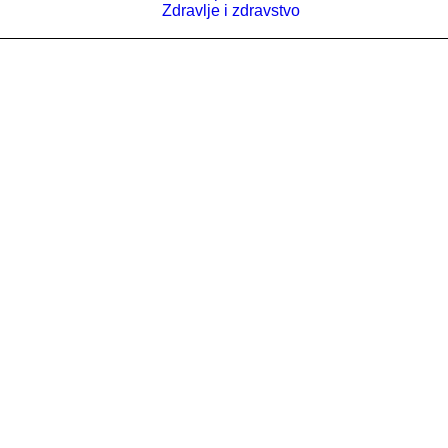
Zdravlje i zdravstvo
Misija
Vizija
Biografija