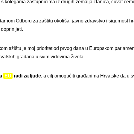
dno s kolegama zastupnicima iz drugih zemalja članica, čuvat ć
tarnom Odboru za zaštitu okoliša, javno zdravstvo i sigurnost 
oprinijeti.
m tržištu je moj prioritet od prvog dana u Europskom parlamentu
hrvatskih građana u svim vidovima života.
da
EU
radi za ljude
, a cilj omogućiti građanima Hrvatske da u 