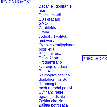
UPNICA
NOVOSTI
Bacanje i doniranje
hrane
Djeca i mladi
EU i građani
GMO
Geoblokiranje
Hrana
Jednaka kvaliteta
proizvoda
Oznake zemljopisnog
podrijetla
Poljoprivreda
Prava žena
PREGLED AK
Programirano
kvarenje uređaja
Politika
Ravnopravnost na
digitalnom tržištu
Roaming i
međunarodni pozivi
Sufinanciranje
ugradnje dizala
Zaštita okoliša
Zaštita potrošača