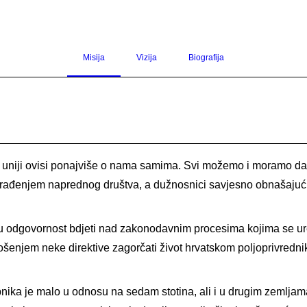
Misija
Vizija
Biografija
 uniji ovisi ponajviše o nama samima. Svi možemo i moramo dati s
rađenjem naprednog društva, a dužnosnici savjesno obnašajući 
u odgovornost bdjeti nad zakonodavnim procesima kojima se ur
njem neke direktive zagorčati život hrvatskom poljoprivredniku i
ika je malo u odnosu na sedam stotina, ali i u drugim zemljama 