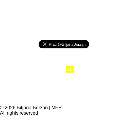
Moj posao je da
EU
radi za ljude.
© 2026 Biljana Borzan | MEP.
All rights reserved