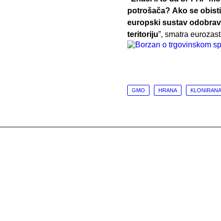
potrošača?
Ako se
obist
europski sustav odobrav
teritoriju
”, smatra eurozas
GMO
HRANA
KLONIRANA