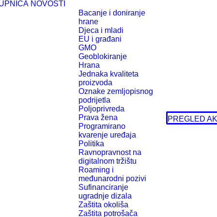
UPNICA
NOVOSTI
Bacanje i doniranje
hrane
Djeca i mladi
EU i građani
GMO
Geoblokiranje
Hrana
Jednaka kvaliteta
proizvoda
Oznake zemljopisnog
podrijetla
Poljoprivreda
Prava žena
PREGLED AK
Programirano
kvarenje uređaja
Politika
Ravnopravnost na
digitalnom tržištu
Roaming i
međunarodni pozivi
Sufinanciranje
ugradnje dizala
Zaštita okoliša
Zaštita potrošača