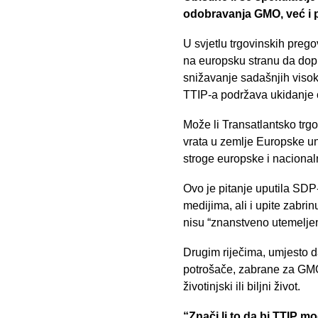
odobravanja GMO, već i p
U svjetlu trgovinskih preg
na europsku stranu da dopu
snižavanje sadašnjih visok
TTIP-a podržava ukidanje 
Može li Transatlantsko trg
vrata u zemlje Europske uni
stroge europske i naciona
Ovo je pitanje uputila SD
medijima, ali i upite zabrin
nisu “znanstveno utemelje
Drugim riječima, umjesto d
potrošače, zabrane za GMO 
životinjski ili biljni život.
“Znači li to da bi TTIP m