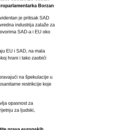
europarlamentarka Borzan
videntan je pritisak SAD
vredna industrija zalaže za
egovorima SAD-a i EU oko
raju EU i SAD, na mala
koj hrani i tako zaobići
ravajući na špekulacije u
osanitarne restrikcije koje
vlja opasnost za
etnju za ljudski,
tite prava europskih