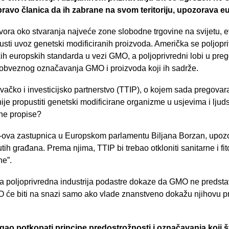
ravo članica da ih zabrane na svom teritoriju, upozorava 
ovora oko stvaranja najveće zone slobodne trgovine na svijetu, e
sti uvoz genetski modificiranih proizvoda. Američka se poljopri
ih europskih standarda u vezi GMO, a poljoprivredni lobi u pr
obveznog označavanja GMO i proizvoda koji ih sadrže.
ovačko i investicijsko partnerstvo (TTIP), o kojem sada pregova
je propustiti genetski modificirane organizme u usjevima i ljuds
lne propise?
P-ova zastupnica u Europskom parlamentu Biljana Borzan, upozo
utih građana. Prema njima, TTIP bi trebao otkloniti sanitarne i fit
ne”.
a poljoprivredna industrija podastre dokaze da GMO ne predsta
će biti na snazi samo ako vlade znanstveno dokažu njihovu prij
ogao potkopati principe predostrožnosti i označavanja koji š