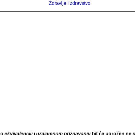
Zdravlje i zdravstvo
e o
ekvivalenciji
i
uzajamnom priznavanju
bit će ugrožen ne 