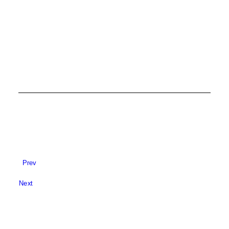
POLJOPRIVREDA
,
EU I GRAĐANI
Prev
Next