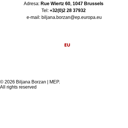
Adresa:
Rue Wiertz 60, 1047 Brussels
Tel:
+32(0)2 28 37932
e-mail: biljana.borzan@ep.europa.eu
Moj posao je da
EU
radi za ljude.
© 2026 Biljana Borzan | MEP.
All rights reserved
Privacy Preference Center
Privacy Preferences