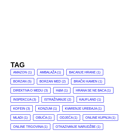
TAG
AMAZON
(1)
AMBALAŽA
(1)
BACANJE HRANE
(1)
BORZAN
(5)
BORZAN MED
(2)
BRAČKI KAMEN
(1)
DIREKTIVA O MEDU
(3)
H&M
(1)
HRANA SE NE BACA
(1)
INSPEKCIJA
(3)
ISTRAŽIVANJE
(2)
KAUFLAND
(1)
KOFEIN
(3)
KONZUM
(1)
KVARENJE UREĐAJA
(1)
MLADI
(1)
OBUĆA
(1)
ODJEĆA
(1)
ONLINE KUPNJA
(1)
ONLINE TRGOVINA
(1)
OTKAZIVANJE NARUDŽBE
(1)