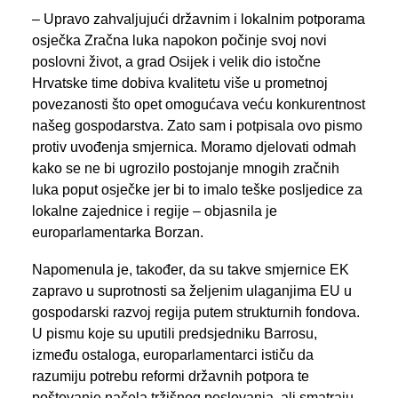
– Upravo zahvaljujući državnim i lokalnim potporama
osječka Zračna luka napokon počinje svoj novi
poslovni život, a grad Osijek i velik dio istočne
Hrvatske time dobiva kvalitetu više u prometnoj
povezanosti što opet omogućava veću konkurentnost
našeg gospodarstva. Zato sam i potpisala ovo pismo
protiv uvođenja smjernica. Moramo djelovati odmah
kako se ne bi ugrozilo postojanje mnogih zračnih
luka poput osječke jer bi to imalo teške posljedice za
lokalne zajednice i regije – objasnila je
europarlamentarka Borzan.
Napomenula je, također, da su takve smjernice EK
zapravo u suprotnosti sa željenim ulaganjima EU u
gospodarski razvoj regija putem strukturnih fondova.
U pismu koje su uputili predsjedniku Barrosu,
između ostaloga, europarlamentarci ističu da
razumiju potrebu reformi državnih potpora te
poštovanje načela tržišnog poslovanja, ali smatraju