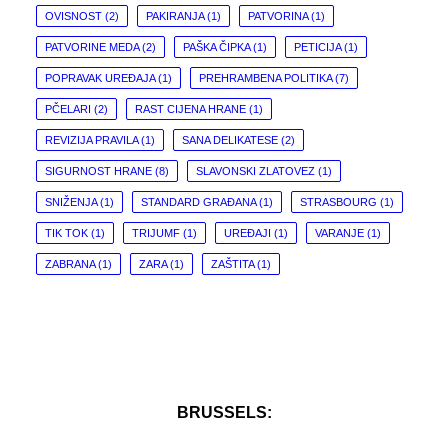
OVISNOST
(2)
PAKIRANJA
(1)
PATVORINA
(1)
PATVORINE MEDA
(2)
PAŠKA ČIPKA
(1)
PETICIJA
(1)
POPRAVAK UREĐAJA
(1)
PREHRAMBENA POLITIKA
(7)
PČELARI
(2)
RAST CIJENA HRANE
(1)
REVIZIJA PRAVILA
(1)
SANA DELIKATESE
(2)
SIGURNOST HRANE
(8)
SLAVONSKI ZLATOVEZ
(1)
SNIŽENJA
(1)
STANDARD GRAĐANA
(1)
STRASBOURG
(1)
TIK TOK
(1)
TRIJUMF
(1)
UREĐAJI
(1)
VARANJE
(1)
ZABRANA
(1)
ZARA
(1)
ZAŠTITA
(1)
BRUSSELS: