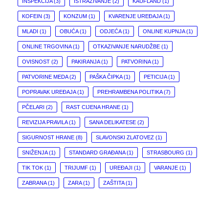
INSPEKCIJA
(3)
ISTRAŽIVANJE
(2)
KAUFLAND
(1)
KOFEIN
(3)
KONZUM
(1)
KVARENJE UREĐAJA
(1)
MLADI
(1)
OBUĆA
(1)
ODJEĆA
(1)
ONLINE KUPNJA
(1)
ONLINE TRGOVINA
(1)
OTKAZIVANJE NARUDŽBE
(1)
OVISNOST
(2)
PAKIRANJA
(1)
PATVORINA
(1)
PATVORINE MEDA
(2)
PAŠKA ČIPKA
(1)
PETICIJA
(1)
POPRAVAK UREĐAJA
(1)
PREHRAMBENA POLITIKA
(7)
PČELARI
(2)
RAST CIJENA HRANE
(1)
REVIZIJA PRAVILA
(1)
SANA DELIKATESE
(2)
SIGURNOST HRANE
(8)
SLAVONSKI ZLATOVEZ
(1)
SNIŽENJA
(1)
STANDARD GRAĐANA
(1)
STRASBOURG
(1)
TIK TOK
(1)
TRIJUMF
(1)
UREĐAJI
(1)
VARANJE
(1)
ZABRANA
(1)
ZARA
(1)
ZAŠTITA
(1)