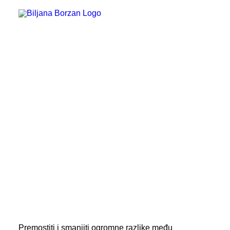
Bacanje i doniranje hrane
Djeca i mladi
EU i građani
GMO
Geoblokiranje
Hrana
Jednaka kvaliteta proizvoda
Oznake zemljopisnog podrijetla
Poljoprivreda
Prava žena
Programirano kvarenje uređaja
Politika
Ravnopravnost na digitalnom tržištu
Roaming i međunarodni pozivi
Sufinanciranje ugradnje dizala
Zaštita okoliša
Zaštita potrošača
Zdravlje i zdravstvo
Premostiti i smanjiti ogromne razlike među