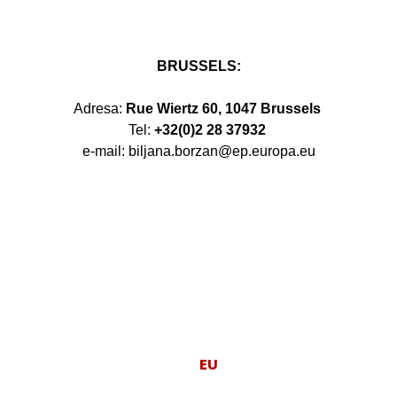
BRUSSELS:
Adresa:
Rue Wiertz 60, 1047 Brussels
Tel:
+32(0)2 28 37932
e-mail: biljana.borzan@ep.europa.eu
Moj posao je da
EU
radi za ljude.