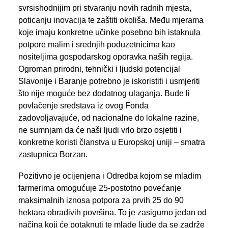
svrsishodnijim pri stvaranju novih radnih mjesta,
poticanju inovacija te zaštiti okoliša. Među mjerama
koje imaju konkretne učinke posebno bih istaknula
potpore malim i srednjih poduzetnicima kao
nositeljima gospodarskog oporavka naših regija.
Ogroman prirodni, tehnički i ljudski potencijal
Slavonije i Baranje potrebno je iskoristiti i usmjeriti
što nije moguće bez dodatnog ulaganja. Bude li
povlačenje sredstava iz ovog Fonda
zadovoljavajuće, od nacionalne do lokalne razine,
ne sumnjam da će naši ljudi vrlo brzo osjetiti i
konkretne koristi članstva u Europskoj uniji – smatra
zastupnica Borzan.
Pozitivno je ocijenjena i Odredba kojom se mladim
farmerima omogućuje 25-postotno povećanje
maksimalnih iznosa potpora za prvih 25 do 90
hektara obradivih površina. To je zasigurno jedan od
načina koji će potaknuti te mlade ljude da se zadrže