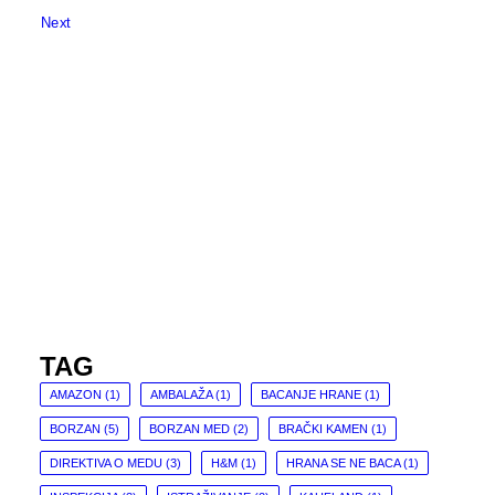
Next
TAG
AMAZON
(1)
AMBALAŽA
(1)
BACANJE HRANE
(1)
BORZAN
(5)
BORZAN MED
(2)
BRAČKI KAMEN
(1)
DIREKTIVA O MEDU
(3)
H&M
(1)
HRANA SE NE BACA
(1)