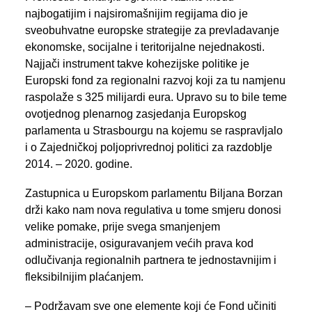
PREGLED AKTIVNOSTI ZASTUPNIKA
najbogatijim i najsiromašnijim regijama dio je
sveobuhvatne europske strategije za prevladavanje
ekonomske, socijalne i teritorijalne nejednakosti.
Najjači instrument takve kohezijske politike je
SEARCH
Europski fond za regionalni razvoj koji za tu namjenu
raspolaže s 325 milijardi eura. Upravo su to bile teme
ovotjednog plenarnog zasjedanja Europskog
parlamenta u Strasbourgu na kojemu se raspravljalo
i o Zajedničkoj poljoprivrednoj politici za razdoblje
2014. – 2020. godine.
Zastupnica u Europskom parlamentu Biljana Borzan
drži kako nam nova regulativa u tome smjeru donosi
velike pomake, prije svega smanjenjem
administracije, osiguravanjem većih prava kod
odlučivanja regionalnih partnera te jednostavnijim i
fleksibilnijim plaćanjem.
– Podržavam sve one elemente koji će Fond učiniti