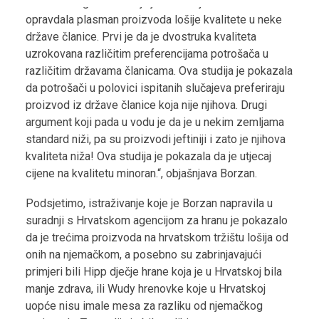
vodu dva argumenta koja je industrija koristila da bi
opravdala plasman proizvoda lošije kvalitete u neke
države članice. Prvi je da je dvostruka kvaliteta
uzrokovana različitim preferencijama potrošača u
različitim državama članicama. Ova studija je pokazala
da potrošači u polovici ispitanih slučajeva preferiraju
proizvod iz države članice koja nije njihova. Drugi
argument koji pada u vodu je da je u nekim zemljama
standard niži, pa su proizvodi jeftiniji i zato je njihova
kvaliteta niža! Ova studija je pokazala da je utjecaj
cijene na kvalitetu minoran.“, objašnjava Borzan.
Podsjetimo, istraživanje koje je Borzan napravila u
suradnji s Hrvatskom agencijom za hranu je pokazalo
da je trećima proizvoda na hrvatskom tržištu lošija od
onih na njemačkom, a posebno su zabrinjavajući
primjeri bili Hipp dječje hrane koja je u Hrvatskoj bila
manje zdrava, ili Wudy hrenovke koje u Hrvatskoj
uopće nisu imale mesa za razliku od njemačkog