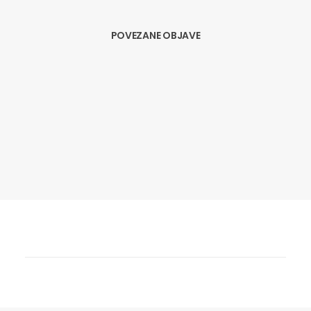
POVEZANE OBJAVE
13.09.2018
EUROPSKI PARLAMENT IZGLASAO
IZVJEŠĆE O RAZLIČITOJ KVALITETI
PROIZVODA NA ISTOKU I ZAPADU EU
Danas se u Europskom parlamentu