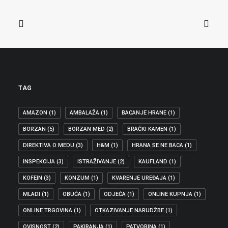
izglasalo izvješće o različitoj kvaliteti
proizvoda na…
ZAŠTITA POTROŠAČA
,
JEDNAKA KVALITETA PROIZVODA
TAG
AMAZON
(1)
AMBALAŽA
(1)
BACANJE HRANE
(1)
BORZAN
(5)
BORZAN MED
(2)
BRAČKI KAMEN
(1)
DIREKTIVA O MEDU
(3)
H&M
(1)
HRANA SE NE BACA
(1)
INSPEKCIJA
(3)
ISTRAŽIVANJE
(2)
KAUFLAND
(1)
KOFEIN
(3)
KONZUM
(1)
KVARENJE UREĐAJA
(1)
MLADI
(1)
OBUĆA
(1)
ODJEĆA
(1)
ONLINE KUPNJA
(1)
ONLINE TRGOVINA
(1)
OTKAZIVANJE NARUDŽBE
(1)
OVISNOST
(2)
PAKIRANJA
(1)
PATVORINA
(1)