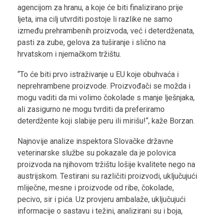
agencijom za hranu, a koje će biti finalizirano prije
ljeta, ima cilj utvrditi postoje li razlike ne samo
između prehrambenih proizvoda, već i deterdženata,
pasti za zube, gelova za tuširanje i slično na
hrvatskom i njemačkom tržištu.
“To će biti prvo istraživanje u EU koje obuhvaća i
neprehrambene proizvode. Proizvođači se možda i
mogu vaditi da mi volimo čokolade s manje lješnjaka,
ali zasigurno ne mogu tvrditi da preferiramo
deterdžente koji slabije peru ili mirišu!“, kaže Borzan.
Najnovije analize inspektora Slovačke državne
veterinarske službe su pokazale da je polovica
proizvoda na njihovom tržištu lošije kvalitete nego na
austrijskom. Testirani su različiti proizvodi, uključujući
mliječne, mesne i proizvode od ribe, čokolade,
pecivo, sir i pića. Uz provjeru ambalaže, uključujući
informacije o sastavu i težini, analizirani su i boja,