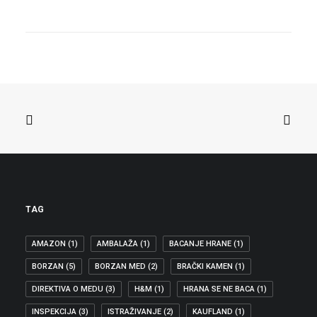
05.03.2018
BORZAN DOBILA 800 TISUĆA EURA ZA
ISTRAŽIVANJE KVALITETE
PROIZVODA NA RAZINI EU
Biljana Borzan, hrvatska zastupnica u
Odboru za unutarnje tržište i zaštitu
potrošača…
ZAŠTITA POTROŠAČA
,
JEDNAKA KVALITETA PROIZVODA
TAG
AMAZON
(1)
AMBALAŽA
(1)
BACANJE HRANE
(1)
BORZAN
(5)
BORZAN MED
(2)
BRAČKI KAMEN
(1)
DIREKTIVA O MEDU
(3)
H&M
(1)
HRANA SE NE BACA
(1)
INSPEKCIJA
(3)
ISTRAŽIVANJE
(2)
KAUFLAND
(1)