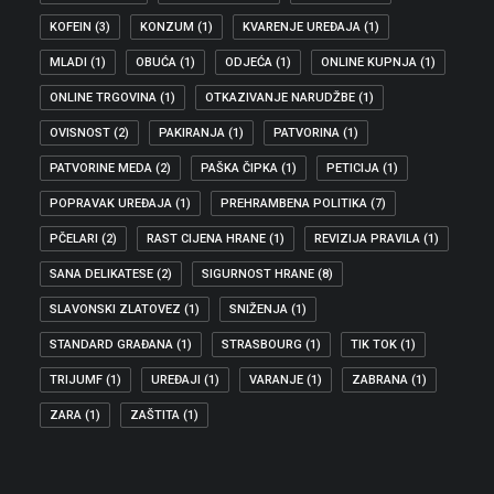
KOFEIN
(3)
KONZUM
(1)
KVARENJE UREĐAJA
(1)
MLADI
(1)
OBUĆA
(1)
ODJEĆA
(1)
ONLINE KUPNJA
(1)
ONLINE TRGOVINA
(1)
OTKAZIVANJE NARUDŽBE
(1)
OVISNOST
(2)
PAKIRANJA
(1)
PATVORINA
(1)
PATVORINE MEDA
(2)
PAŠKA ČIPKA
(1)
PETICIJA
(1)
POPRAVAK UREĐAJA
(1)
PREHRAMBENA POLITIKA
(7)
PČELARI
(2)
RAST CIJENA HRANE
(1)
REVIZIJA PRAVILA
(1)
SANA DELIKATESE
(2)
SIGURNOST HRANE
(8)
SLAVONSKI ZLATOVEZ
(1)
SNIŽENJA
(1)
STANDARD GRAĐANA
(1)
STRASBOURG
(1)
TIK TOK
(1)
TRIJUMF
(1)
UREĐAJI
(1)
VARANJE
(1)
ZABRANA
(1)
ZARA
(1)
ZAŠTITA
(1)