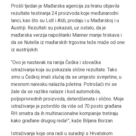
Prošli tjedan je Mađarska agencija za hranu objavila
rezultate testiranja 24 proizvoda koje međunarodni
lanci, kao što su Lidl i Aldi, prodaju i u Mađarskoj i u
Austriji. Rezultati su pokazali, uz ostalo, da je
mađarska verzija napolitanki Manner manje hrskava i
da se Nutella iz mađarskih trgovina teže maže od one
iz austrijskih.
“Ovo je nastavak na ranija Češka i slovačka
istraživanja koja su pokazala slične rezultate. Tako
smo u Češkoj imali slučaj da se umjesto svinjetine, u
mesnom naresku nalazila piletina. Potrošači mi se
žale da se razlike nalaze i kod automobila,
poljoprivrednih proizvoda, deterdženata i slično. Moje
istraživanje je potvrdilo da više od 70 posto građana
RH smatra da ih multinacionalne kompanije tretiraju
kako građane drugog reda!”, kaže Biljana Borzan.
Istraživanje koje ona radi u suradnji s Hrvatskom