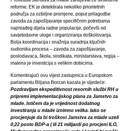
reforme. EK je detektirala nekoliko prioritetnih
područja za ozbiljne promjene, poput prilagodbe
zavoda za zapošljavanje specifičnim potrebama
najmlađeg dijela radne populacije, počevši od
savjetodavne uloge i organiziranja doškolovanja.
Bolja koordinacija i snažnija suradnja ključnih
sudionika procesa – zavoda za zapošljavanje,
poslodavaca, škola, sindikata, ministarstava, regija –
malena je investicija s velikim dobicima.
Komentirajući ovu vijest zastupnica u Europskom
parlamentu Biljana Borzan kazala je sljedeće:
Pozdravljam ekspeditivnost resornih službi RH u
pripremi implementacijskog plana za Jamstvo za
mlade. Ističem da je vrijednost dodatnog
investiranja u mlade iznimno velika. Iako se
procjenjuje da bi troškovi Jamstva za mlade uzeli
0,22 posto BDP-a ( ili 21 milijardi po procjeni ILO,