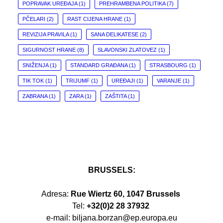
POPRAVAK UREĐAJA
(1)
PREHRAMBENA POLITIKA
(7)
PČELARI
(2)
RAST CIJENA HRANE
(1)
REVIZIJA PRAVILA
(1)
SANA DELIKATESE
(2)
SIGURNOST HRANE
(8)
SLAVONSKI ZLATOVEZ
(1)
SNIŽENJA
(1)
STANDARD GRAĐANA
(1)
STRASBOURG
(1)
TIK TOK
(1)
TRIJUMF
(1)
UREĐAJI
(1)
VARANJE
(1)
ZABRANA
(1)
ZARA
(1)
ZAŠTITA
(1)
BRUSSELS:
Adresa:
Rue Wiertz 60, 1047 Brussels
Tel:
+32(0)2 28 37932
e-mail: biljana.borzan@ep.europa.eu