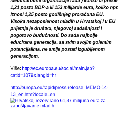
Međunarodne organizacije rada ) koristi bi prešle
1,21 posto BDP-a ili 153 milijarde eura, koliko npr.
iznosi 1,25 posto godišnjeg proračuna EU.
Visoka nezaposlenost mladih u Hrvatskoj i u EU
prijetnja je društvu, njegovoj sadašnjosti i
pogotovo budućnosti. Do sada najbolje
educirana generacija, sa svim svojim golemim
potencijalima, ne smije postati izgubljenom
generacijom.
Više:
http://ec.europa.eu/social/main.jsp?
catId=1079&langId=hr
http://europa.eu/rapid/press-release_MEMO-14-
13_en.htm?locale=en