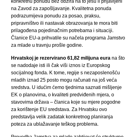
konkretnu ponudu bez obzira na to jesu li prijavljeni
na Zavod za zapošljavanje. Kvalitetna ponuda
podrazumijeva ponudu za posao, praksu,
pripravništvo ili nastavak obrazovanja te mora biti
prilagođena pojedinačnim potrebama i situaciji.
Članice EU-a prihvatile su načela programa Jamstvo
za mlade u travnju prošle godine.
Hrvatskoj je rezervirano 61,82 milijuna eura
na što
se nadodaje isti ili čak viši iznos iz Europskog
socijalnog fonda. K tome, regije s nezaposlenošću
mladih iznad 25 posto mogu računati na još veća
sredstva. U idućim ćemo tjednima saznati mišljenje
EK o planovima, o kvaliteti predviđenih mjera, o
stavovima država – članica koje su mjere pogodne
za korištenje EU sredstava. Za Hrvatsku ovo
predstavlja velik zadatak konkretnog planiranja
poteza za ublažavanje teškog problema.
Provedba Jamstva za mlade zahtijevat će strukturne