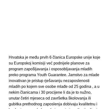
PREGLED AKTIVNOSTI ZASTUPNIKA
SEARCH
Hrvatska je među prvih 6 članica Europske unije koje
su Europskoj komisiji već podnijele planove za
program zapošljavanja i osposobljavanja mladih
preko programa Youth Guarantee. Jamstvo za mlade
inovativan je pristup rješavanju nezaposlenosti
mladih po kojem sve osobe mlađe od 25 godina , a u
nekim članicama i 30 procijene li da je to nužno,
unutar četiri mjeseca od završetka školovanja ili
gubitka prethodnog zaposlenja dobivaju kvalitetnu i