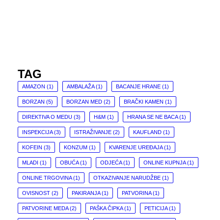
TAG
AMAZON
(1)
AMBALAŽA
(1)
BACANJE HRANE
(1)
BORZAN
(5)
BORZAN MED
(2)
BRAČKI KAMEN
(1)
DIREKTIVA O MEDU
(3)
H&M
(1)
HRANA SE NE BACA
(1)
INSPEKCIJA
(3)
ISTRAŽIVANJE
(2)
KAUFLAND
(1)
KOFEIN
(3)
KONZUM
(1)
KVARENJE UREĐAJA
(1)
MLADI
(1)
OBUĆA
(1)
ODJEĆA
(1)
ONLINE KUPNJA
(1)
ONLINE TRGOVINA
(1)
OTKAZIVANJE NARUDŽBE
(1)
OVISNOST
(2)
PAKIRANJA
(1)
PATVORINA
(1)
PATVORINE MEDA
(2)
PAŠKA ČIPKA
(1)
PETICIJA
(1)