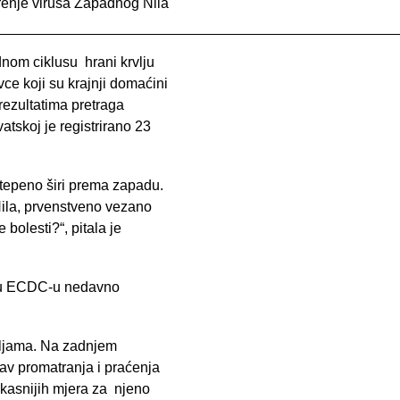
irenje virusa Zapadnog Nila
nom ciklusu hrani krvlju
ce koji su krajnji domaćini
ezultatima pretraga
atskoj je registrirano 23
stepeno širi prema zapadu.
Nila, prvenstveno vezano
olesti?“, pitala je
je u ECDC-u nedavno
emljama. Na zadnjem
av promatranja i praćenja
fikasnijih mjera za njeno