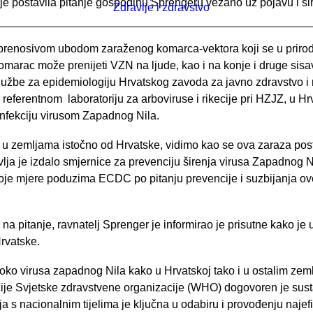
je postavila pitanje gospodinu Sprengeru vezano uz pojavu i š
Zdravlje i zdravstvo
 prenosivom ubodom zaraženog komarca-vektora koji se u prirod
omarac može prenijeti VZN na ljude, kao i na konje i druge sisav
užbe za epidemiologiju Hrvatskog zavoda za javno zdravstvo i r
ferentnom laboratoriju za arboviruse i rikecije pri HZJZ, u Hrv
nfekciju virusom Zapadnog Nila.
a u zemljama istočno od Hrvatske, vidimo kao se ova zaraza po
vlja je izdalo smjernice za prevenciju širenja virusa Zapadnog 
je mjere poduzima ECDC po pitanju prevencije i suzbijanja ove b
o na pitanje, ravnatelj Sprenger je informirao je prisutne kako 
Hrvatske.
 oko virusa zapadnog Nila kako u Hrvatskoj tako i u ostalim z
ije Svjetske zdravstvene organizacije (WHO) dogovoren je sust
ja s nacionalnim tijelima je ključna u odabiru i provođenju naje