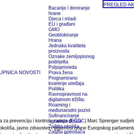
PREGLED AK
Bacanje i doniranje
hrane
Djeca i mladi
EU i građani
GMO
Geoblokiranje
Hrana
Jednaka kvaliteta
proizvoda
Oznake zemljopisnog
podrijetla
Poljoprivreda
UPNICA
NOVOSTI
Prava žena
Programirano
kvarenje uređaja
Politika
Ravnopravnost na
digitalnom tržištu
Roaming i
međunarodni pozivi
Sufinanciranje
 za prevenciju i kontrolu zaraza (
ECDC
) Marc Sprenger sudjel
ugradnje dizala
Zaštita okoliša
 okoliša, javno zdravstvo i sigurnost hrane Europskog parlamen
Zaštita potrošača