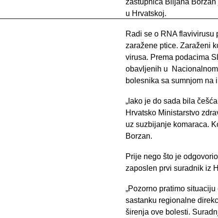
zastupnica Biljana Borzan 
u Hrvatskoj.
Radi se o RNA flavivirusu
zaražene ptice. Zaraženi k
virusa. Prema podacima Sl
obavljenih u Nacionalnom re
bolesnika sa sumnjom na i
„Iako je do sada bila češć
Hrvatsko Ministarstvo zdra
uz suzbijanje komaraca. Ko
Borzan.
Prije nego što je odgovori
zaposlen prvi suradnik iz 
„Pozorno pratimo situaciju
sastanku regionalne direkc
širenja ove bolesti. Suradn