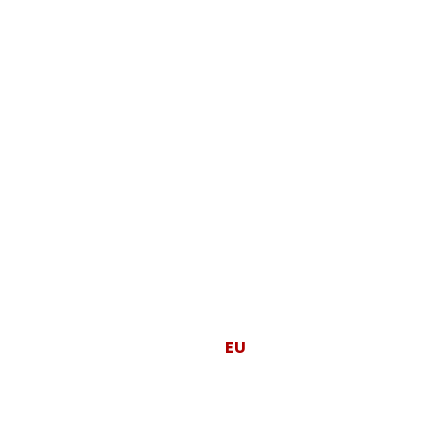
Moj posao je da
EU
radi za ljude.