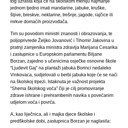
tog uzrasta koja će na školskom meniju najmanje
jednom tjedno imati mandarine, jabuke, kruške,
šljive, breskve, nektarine, trešnje, jagode, rajčice ili
mrkve domaćih proizvođača.
Tim su povodom ministri znanosti i obrazovanja, te
poljoprivrede Željko Jovanović i Tihomir Jakovina u
pratnji zamjenika ministra zdravlja Marijana Cesarika
i zastupnice u Europskom parlamentu Biljane
Borzan, zajedno s učenicima osječke osnovne škole
“Ljudevit Gaj” na plantaži jabuka Borinci nedaleko
Vinkovaca, sudjelovali u berbi jabuka koje će se naći
na školskoj trpezi. Istaknuta je važnost projekta
“Shema školskog voća” čiji je cilj promoviranje
zdrave ishrane i prehrambenih navika s povećanim
udjelom voća i povrća.
A, kao liječnica, ali i majka djece školske i
predškolske dobi, zastupnica Borzan je naglasila: