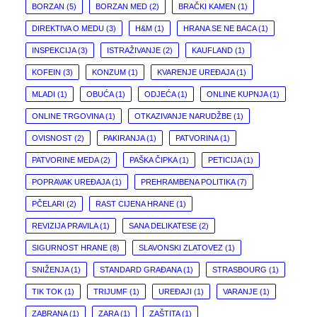
BORZAN
(5)
BORZAN MED
(2)
BRAČKI KAMEN
(1)
DIREKTIVA O MEDU
(3)
H&M
(1)
HRANA SE NE BACA
(1)
INSPEKCIJA
(3)
ISTRAŽIVANJE
(2)
KAUFLAND
(1)
KOFEIN
(3)
KONZUM
(1)
KVARENJE UREĐAJA
(1)
MLADI
(1)
OBUĆA
(1)
ODJEĆA
(1)
ONLINE KUPNJA
(1)
ONLINE TRGOVINA
(1)
OTKAZIVANJE NARUDŽBE
(1)
OVISNOST
(2)
PAKIRANJA
(1)
PATVORINA
(1)
PATVORINE MEDA
(2)
PAŠKA ČIPKA
(1)
PETICIJA
(1)
POPRAVAK UREĐAJA
(1)
PREHRAMBENA POLITIKA
(7)
PČELARI
(2)
RAST CIJENA HRANE
(1)
REVIZIJA PRAVILA
(1)
SANA DELIKATESE
(2)
SIGURNOST HRANE
(8)
SLAVONSKI ZLATOVEZ
(1)
SNIŽENJA
(1)
STANDARD GRAĐANA
(1)
STRASBOURG
(1)
TIK TOK
(1)
TRIJUMF
(1)
UREĐAJI
(1)
VARANJE
(1)
ZABRANA
(1)
ZARA
(1)
ZAŠTITA
(1)