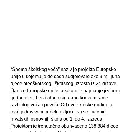
PREGLED AKTIVNOSTI ZASTUPNIKA
SEARCH
“Shema školskog voća” naziv je projekta Europske
unije u kojemu je do sada sudjelovalo oko 9 milijuna
djece predškolskog i školskog uzrasta iz 24 države
članice Europske unije, a kojom je najmanje jednom
tjedno djeci besplatno osigurano konzumiranje
različitog voća i povrća. Od ove školske godine, u
ovaj jedinstveni projekt uključili su se i učenici
hrvatskih osnovnih škola od 1. do 4. razreda.
Projektom je trenutačno obuhvaćeno 138.384 djece