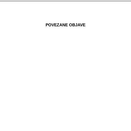
POVEZANE OBJAVE
28.10.2018
U 2019. PRVI NATJEČAJI ZA LIFTOVE
SUFINANCIRANE IZ EU FONDOVA?
U povodu Svjetskog dana starijih osoba 1.