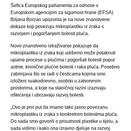
PREGLED AKTIVNOSTI ZASTUPNIKA
Šefica Europskog parlamenta za odnose s
Europskom agencijom za sigurnost hrane (EFSA)
Biljana Borzan upozorila je na nove znanstvene
dokaze koji povezuju mikroplastiku iz zraka s
SEARCH
razvojem i pogoršanjem bolesti pluća.
Novo znanstveno istraživanje pokazuje da
mikroplastika iz zraka koji udišemo može potaknuti
upalne procese u plućima i pogoršati bolesti poput
astme, kronične plućne bolesti i raka pluća. Posebno
zabrinjava što se radi o česticama kojima smo
izloženi svakodnevno, osobito u zatvorenim
prostorima, a koje na staničnoj razini izazivaju
oštećenja i ubrzavaju razvoj bolesti.
„Ovo je prvi put da imamo tako jasno povezanu
mikroplastiku iz zraka s konkretnim bolestima pluća.
Do sada smo govorili o prisutnosti plastike u tijelu, a
sada vidimo i kako ona izravno djeluje na razvoj