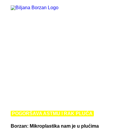
Bacanje i doniranje hrane
Djeca i mladi
EU i građani
GMO
Geoblokiranje
Hrana
Jednaka kvaliteta proizvoda
Oznake zemljopisnog podrijetla
Poljoprivreda
Prava žena
Programirano kvarenje uređaja
Politika
Ravnopravnost na digitalnom tržištu
Roaming i međunarodni pozivi
Sufinanciranje ugradnje dizala
POGORŠAVA ASTMU I RAK PLUĆA
Zaštita okoliša
Zaštita potrošača
Borzan: Mikroplastika nam je u plućima
Zdravlje i zdravstvo