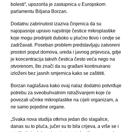
bolesti“, upozorila je zastupnica u Europskom
parlamentu Biljana Borzan.
Dodatnu zabrinutost izaziva činjenica da su
najopasnije upravo najsitnije čestice mikroplastike
koje mogu prodrijeti duboko u plućno tkivo i ondje se
zadržavati. Poseban problem predstavljaju zatvoreni
prostori poput domova, ureda i javnog prijevoza, gdje
je koncentracija takvih čestica često veća nego na
otvorenom, što znači da su građani kontinuirano
izloženi bez jasnih smjernica kako se zaštititi.
Borzan naglašava kako ovaj nalaz dodatno potvrđuje
potrebu za sveobuhvatnim istraživanjem koje će
povezati učinke mikroplastike na cijeli organizam, a
ne samo pojedine organe.
„Svaka nova studija otkriva jedan dio slagalice,
danas su to pluća, jučer su to bila crijeva, a vrše se i