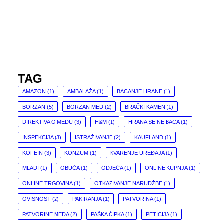
TAG
AMAZON
(1)
AMBALAŽA
(1)
BACANJE HRANE
(1)
BORZAN
(5)
BORZAN MED
(2)
BRAČKI KAMEN
(1)
DIREKTIVA O MEDU
(3)
H&M
(1)
HRANA SE NE BACA
(1)
INSPEKCIJA
(3)
ISTRAŽIVANJE
(2)
KAUFLAND
(1)
KOFEIN
(3)
KONZUM
(1)
KVARENJE UREĐAJA
(1)
MLADI
(1)
OBUĆA
(1)
ODJEĆA
(1)
ONLINE KUPNJA
(1)
ONLINE TRGOVINA
(1)
OTKAZIVANJE NARUDŽBE
(1)
OVISNOST
(2)
PAKIRANJA
(1)
PATVORINA
(1)
PATVORINE MEDA
(2)
PAŠKA ČIPKA
(1)
PETICIJA
(1)