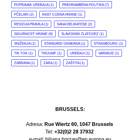
POPRAVAK UREĐAJA
(1)
PREHRAMBENA POLITIKA
(7)
PČELARI
(2)
RAST CIJENA HRANE
(1)
REVIZIJA PRAVILA
(1)
SANA DELIKATESE
(2)
SIGURNOST HRANE
(8)
SLAVONSKI ZLATOVEZ
(1)
SNIŽENJA
(1)
STANDARD GRAĐANA
(1)
STRASBOURG
(1)
TIK TOK
(1)
TRIJUMF
(1)
UREĐAJI
(1)
VARANJE
(1)
ZABRANA
(1)
ZARA
(1)
ZAŠTITA
(1)
BRUSSELS:
Adresa:
Rue Wiertz 60, 1047 Brussels
Tel:
+32(0)2 28 37932
e-mail: biljana.borzan@ep.europa.eu