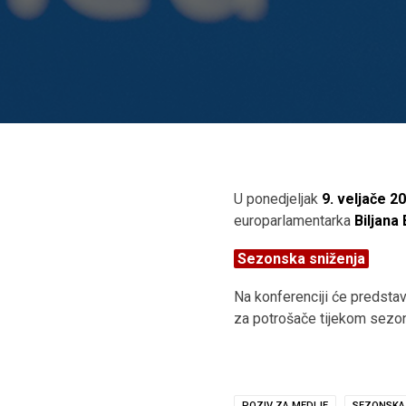
U ponedjeljak
9. veljače 2
europarlamentarka
Biljana
Sezonska sniženja
Na konferenciji će predsta
za potrošače tijekom sezon
POZIV ZA MEDIJE
SEZONSKA