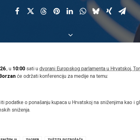
026
., u
10:00
sati u
dvorani Europskog parlamenta u Hrvatskoj, T
 Borzan
će održati konferenciju za medije na temu:
viti podatke o ponašanju kupaca u Hrvatskoj na sniženjima kao i 
skih sniženja.
 SNIŽENJA
ZAGREB
ZAŠTITA POTROŠAČA