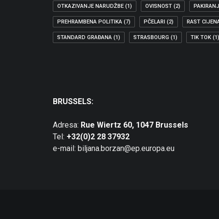
OTKAZIVANJE NARUDŽBE
(1)
OVISNOST
(2)
PAKIRAN
PREHRAMBENA POLITIKA
(7)
PČELARI
(2)
RAST CIJEN
STANDARD GRAĐANA
(1)
STRASBOURG
(1)
TIK TOK
(1
BRUSSELS:
Adresa:
Rue Wiertz 60, 1047 Brussels
Tel:
+32(0)2 28 37932
e-mail: biljana.borzan@ep.europa.eu