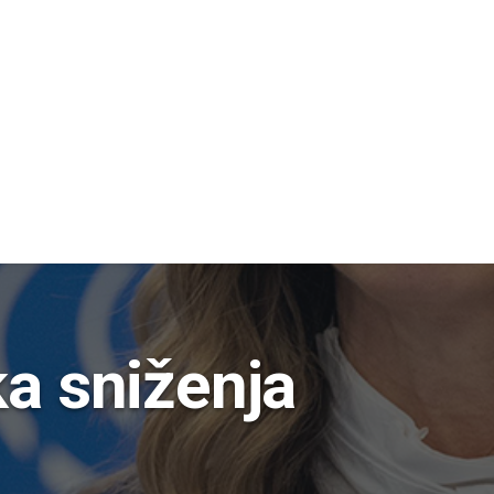
ka
sniženja