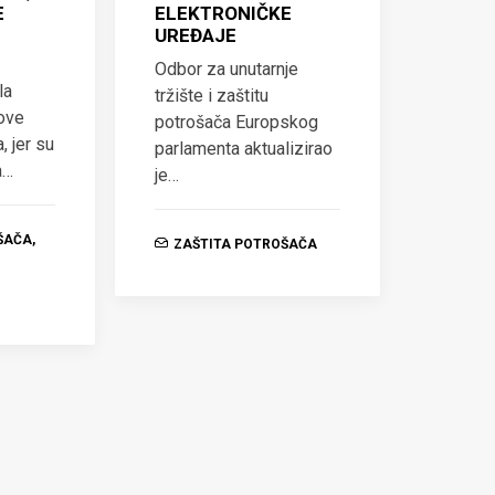
E
ELEKTRONIČKE
UREĐAJE
Odbor za unutarnje
la
tržište i zaštitu
nove
potrošača Europskog
, jer su
parlamenta aktualizirao
a…
je…
ŠAČA
,
ZAŠTITA POTROŠAČA