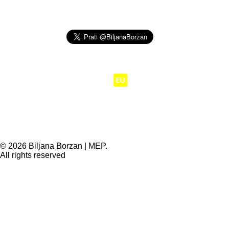
Moj posao je da
EU
radi za ljude.
© 2026 Biljana Borzan | MEP.
All rights reserved
Privacy Preference Center
Privacy Preferences