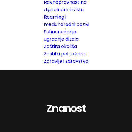
Ravnopravnost na
digitalnom tržištu
Roaming i
međunarodni pozivi
Sufinanciranje
ugradnje dizala
Zaštita okoliša
Zaštita potrošača
Zdravlje i zdravstvo
Znanost