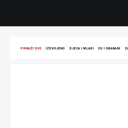
PRIKAŽI SVE
IZDVOJENO
DJECA I MLADI
EU I GRAĐANI
Z