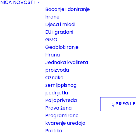
PNICA
NOVOSTI
Bacanje i doniranje
hrane
Djeca i mladi
EU i građani
GMO
Geoblokiranje
Hrana
Jednaka kvaliteta
proizvoda
Oznake
zemljopisnog
podrijetla
Poljoprivreda
PREGLE
Prava žena
Programirano
kvarenje uređaja
Politika