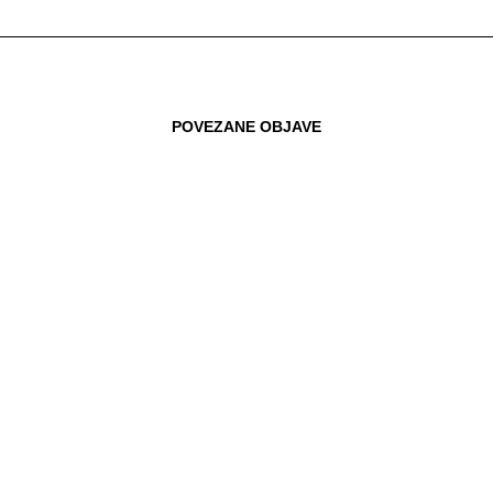
POVEZANE OBJAVE
23.11.2017
BORZAN ODBLOKIRALA HRVATSKE
ONLINE KUPCE