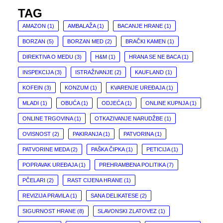
TAG
AMAZON
(1)
AMBALAŽA
(1)
BACANJE HRANE
(1)
BORZAN
(5)
BORZAN MED
(2)
BRAČKI KAMEN
(1)
DIREKTIVA O MEDU
(3)
H&M
(1)
HRANA SE NE BACA
(1)
INSPEKCIJA
(3)
ISTRAŽIVANJE
(2)
KAUFLAND
(1)
KOFEIN
(3)
KONZUM
(1)
KVARENJE UREĐAJA
(1)
MLADI
(1)
OBUĆA
(1)
ODJEĆA
(1)
ONLINE KUPNJA
(1)
ONLINE TRGOVINA
(1)
OTKAZIVANJE NARUDŽBE
(1)
OVISNOST
(2)
PAKIRANJA
(1)
PATVORINA
(1)
PATVORINE MEDA
(2)
PAŠKA ČIPKA
(1)
PETICIJA
(1)
POPRAVAK UREĐAJA
(1)
PREHRAMBENA POLITIKA
(7)
PČELARI
(2)
RAST CIJENA HRANE
(1)
REVIZIJA PRAVILA
(1)
SANA DELIKATESE
(2)
SIGURNOST HRANE
(8)
SLAVONSKI ZLATOVEZ
(1)