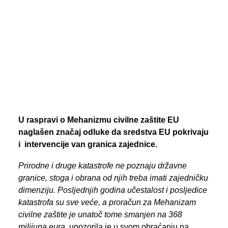
PREGLED AKTIVNOSTI ZASTUPNIKA
SEARCH
U raspravi o Mehanizmu civilne zaštite EU
naglašen značaj odluke da sredstva EU pokrivaju
i intervencije van granica zajednice.
Prirodne i druge katastrofe ne poznaju državne
granice, stoga i obrana od njih treba imati zajedničku
dimenziju. Posljednjih godina učestalost i posljedice
katastrofa su sve veće, a proračun za Mehanizam
civilne zaštite je unatoč tome smanjen na 368
milijuna eura
, upozorila je u svom obraćanju na