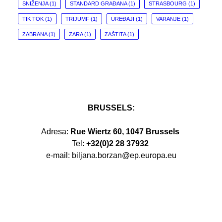
SNIŽENJA
(1)
STANDARD GRAĐANA
(1)
STRASBOURG
(1)
TIK TOK
(1)
TRIJUMF
(1)
UREĐAJI
(1)
VARANJE
(1)
ZABRANA
(1)
ZARA
(1)
ZAŠTITA
(1)
BRUSSELS:
Adresa:
Rue Wiertz 60, 1047 Brussels
Tel:
+32(0)2 28 37932
e-mail: biljana.borzan@ep.europa.eu