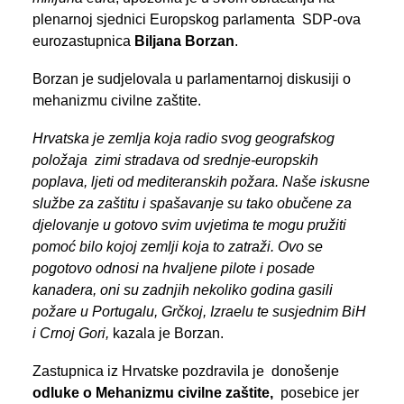
plenarnoj sjednici Europskog parlamenta SDP-ova
eurozastupnica
Biljana Borzan
.
Borzan je sudjelovala u parlamentarnoj diskusiji o
mehanizmu civilne zaštite.
Hrvatska je zemlja koja radio svog geografskog
položaja zimi stradava od srednje-europskih
poplava, ljeti od mediteranskih požara. Naše iskusne
službe za zaštitu i spašavanje su tako obučene za
djelovanje u gotovo svim uvjetima te mogu pružiti
pomoć bilo kojoj zemlji koja to zatraži. Ovo se
pogotovo odnosi na hvaljene pilote i posade
kanadera, oni su zadnjih nekoliko godina gasili
požare u Portugalu, Grčkoj, Izraelu te susjednim BiH
i Crnoj Gori,
kazala je Borzan.
Zastupnica iz Hrvatske pozdravila je donošenje
odluke o
Mehanizmu civilne zaštite,
posebice jer