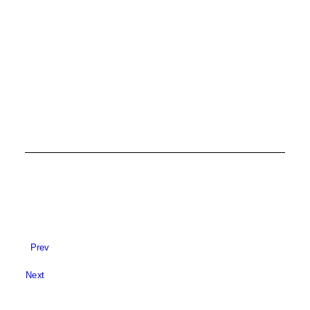
EU I GRAĐANI
Prev
Next