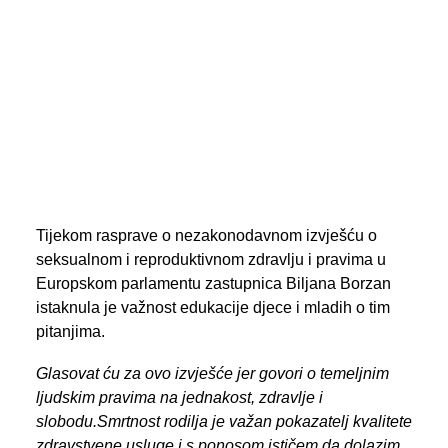
PREGLED AKTIVNOSTI ZASTUPNIKA
SEARCH
Tijekom rasprave o nezakonodavnom izvješću o
seksualnom i reproduktivnom zdravlju i pravima u
Europskom parlamentu zastupnica Biljana Borzan
istaknula je važnost edukacije djece i mladih o tim
pitanjima.
Glasovat ću za ovo izvješće jer govori o temeljnim
ljudskim pravima na jednakost, zdravlje i
slobodu.Smrtnost rodilja je važan pokazatelj kvalitete
zdravstvene usluge i s ponosom ističem da dolazim