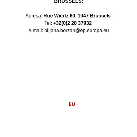
BRUSSELS:
Adresa:
Rue Wiertz 60, 1047 Brussels
Tel:
+32(0)2 28 37932
e-mail: biljana.borzan@ep.europa.eu
Moj posao je da
EU
radi za ljude.