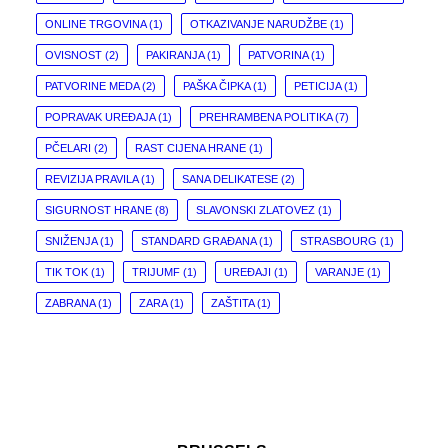
ONLINE TRGOVINA
(1)
OTKAZIVANJE NARUDŽBE
(1)
OVISNOST
(2)
PAKIRANJA
(1)
PATVORINA
(1)
PATVORINE MEDA
(2)
PAŠKA ČIPKA
(1)
PETICIJA
(1)
POPRAVAK UREĐAJA
(1)
PREHRAMBENA POLITIKA
(7)
PČELARI
(2)
RAST CIJENA HRANE
(1)
REVIZIJA PRAVILA
(1)
SANA DELIKATESE
(2)
SIGURNOST HRANE
(8)
SLAVONSKI ZLATOVEZ
(1)
SNIŽENJA
(1)
STANDARD GRAĐANA
(1)
STRASBOURG
(1)
TIK TOK
(1)
TRIJUMF
(1)
UREĐAJI
(1)
VARANJE
(1)
ZABRANA
(1)
ZARA
(1)
ZAŠTITA
(1)