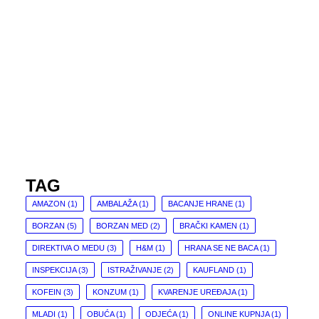
TAG
AMAZON
(1)
AMBALAŽA
(1)
BACANJE HRANE
(1)
BORZAN
(5)
BORZAN MED
(2)
BRAČKI KAMEN
(1)
DIREKTIVA O MEDU
(3)
H&M
(1)
HRANA SE NE BACA
(1)
INSPEKCIJA
(3)
ISTRAŽIVANJE
(2)
KAUFLAND
(1)
KOFEIN
(3)
KONZUM
(1)
KVARENJE UREĐAJA
(1)
MLADI
(1)
OBUĆA
(1)
ODJEĆA
(1)
ONLINE KUPNJA
(1)