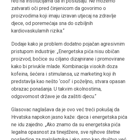
red na institucijama da ih poslušaju. Ne možemo
zatvarati oči pred činjenicom da govorimo o
proizvodima koji imaju izravan utjecaj na zdravlje
djece, od poremećaja sna do ozbiljnih
kardiovaskularnih rizika.“
Dodaje kako je problem dodatno pojačan agresivnim
pristupom industrije: „Energetska pića nisu običan
proizvod, bočice su ciljano dizajnirane i promovirane
kako bi privukle mlade. Kombinacija visokih doza
kofeina, šećera i stimulansa, uz marketing koji ih
predstavlja kao nešto ‘cool’ i poželjno, stvara opasan
obrazac ponašanja. U takvim okolnostima,
odgovornost države je da zaštiti djecu.“
Glasovac naglašava da je ovo već treći pokušaj da
Hrvatska napokon jasno kaže: djeca i energetska pića
ne idu zajedno. „Ako znamo da su energetska pića
legalna opasnost za tinejdžere, sve njihove štetne
posljedice za maloljetnike i ako smo kao društvo već