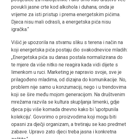
povukli jasne crte kod alkohola i duhana; onda je
vrijeme za isti pristup i prema energetskim pićima.
Djeca nisu mali odrasli, a energetska pića nisu
igračka.“
Višić je upozorila na stvarnu sliku s terena i način na
koji energetska pića postaju dio svakodnevice mladih:
„Energetska pića su danas postala normalizirana do
te mjere da više nitko ne reagira kada vidi dijete s
limenkom u ruci. Marketing je napravio svoje, sve je
prilagođeno mladima, od dizajna do komunikacije. No,
problem nije samo u konzumaciji, nego i u trendovima
koji se šire među mojom generacijom. Na društvenim
mrežama razvila se kultura skupljanja limenki, gdje
djeca piju više komada dnevno kako bi ‘upotpunila
kolekciju’. Govorimo o proizvodima koji mogu biti
opasni za dječji organizam, a tretiraju se kao predmet
zabave. Upravo zato djeci treba jasna i konkretna