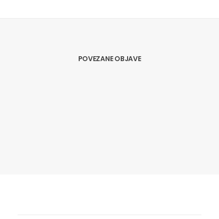
POVEZANE OBJAVE
06.05.2026
PRIOPĆENJE: BORZAN: KRAJ