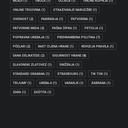
MLADI
(1)
OBUĆA
(1)
ODJEĆA
(1)
ONLINE KUPNJA
(1)
ONLINE TRGOVINA
(1)
OTKAZIVANJE NARUDŽBE
(1)
OVISNOST
(2)
PAKIRANJA
(1)
PATVORINA
(1)
PATVORINE MEDA
(2)
PAŠKA ČIPKA
(1)
PETICIJA
(1)
POPRAVAK UREĐAJA
(1)
PREHRAMBENA POLITIKA
(7)
PČELARI
(2)
RAST CIJENA HRANE
(1)
REVIZIJA PRAVILA
(1)
SANA DELIKATESE
(2)
SIGURNOST HRANE
(8)
SLAVONSKI ZLATOVEZ
(1)
SNIŽENJA
(1)
STANDARD GRAĐANA
(1)
STRASBOURG
(1)
TIK TOK
(1)
TRIJUMF
(1)
UREĐAJI
(1)
VARANJE
(1)
ZABRANA
(1)
ZARA
(1)
ZAŠTITA
(1)