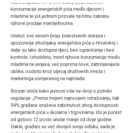
saboru upozorile na sve ozbiljnije posljedice
konzumacije energetskih pića među djecom i
mladima te još jednom pozvale na hitnu zabranu
njihove prodaje maloljetnicima.
Unatoč sve većem broju znanstvenih dokaza i
upozorenja stručnjaka, energetska pića u Hrvatskoj i
dalje su lako dostupna djeci, bez ograničenja i bez
kontrole. Istodobno, trend njihove konzumacije među
mladima ne jenjava, već poprima nove, zabrinjavajuće
oblike, osobito kroz utjecaj društvenih mreža i
marketinga usmjerenog na najmlađe.
Borzan ističe kako javnost više ne dvoji o potrebi
regulacije: „Prema mojem najnovijem istraživanju, čak
94% građana izražava zabrinutost zbog dostupnosti
energetskih pića u školama i trgovinama, što je porast
od gotovo 12 posto unutar manje od dvije godine.
Dakle, građani su već donijeli svoju odluku, sada je