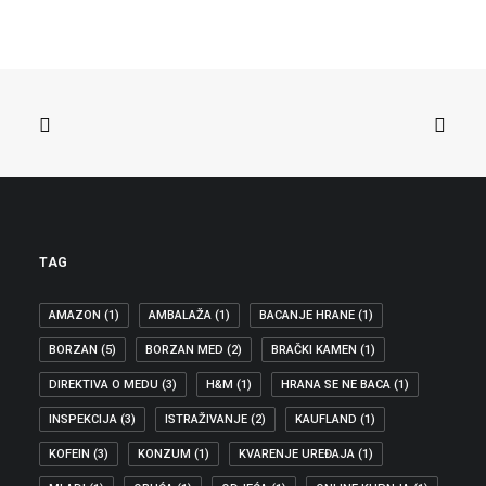
PREVARA S KILOMETRAŽOM
KUPOVINA RABLJENIH AUTOMOBILA
Borzan: Kraj prevara s kilometražom Odbor
za transport i…
ZAŠTITA POTROŠAČA
,
EU I GRAĐANI
,
IZDVOJENO
,
PRIOPĆENJE ZA MEDIJE
TAG
AMAZON
(1)
AMBALAŽA
(1)
BACANJE HRANE
(1)
BORZAN
(5)
BORZAN MED
(2)
BRAČKI KAMEN
(1)
DIREKTIVA O MEDU
(3)
H&M
(1)
HRANA SE NE BACA
(1)
INSPEKCIJA
(3)
ISTRAŽIVANJE
(2)
KAUFLAND
(1)
KOFEIN
(3)
KONZUM
(1)
KVARENJE UREĐAJA
(1)