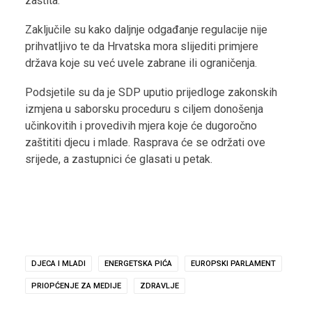
zaštita.“
Zaključile su kako daljnje odgađanje regulacije nije
prihvatljivo te da Hrvatska mora slijediti primjere
država koje su već uvele zabrane ili ograničenja.
Podsjetile su da je SDP uputio prijedloge zakonskih
izmjena u saborsku proceduru s ciljem donošenja
učinkovitih i provedivih mjera koje će dugoročno
zaštititi djecu i mlade. Rasprava će se održati ove
srijede, a zastupnici će glasati u petak.
DJECA I MLADI
ENERGETSKA PIĆA
EUROPSKI PARLAMENT
PRIOPĆENJE ZA MEDIJE
ZDRAVLJE