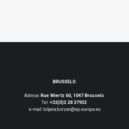
Glasovac: Vrijeme je da zaštitimo djecu od
energetskih…
BRUSSELS:
Adresa:
Rue Wiertz 60, 1047 Brussels
Tel:
+32(0)2 28 37932
e-mail: biljana.borzan@ep.europa.eu