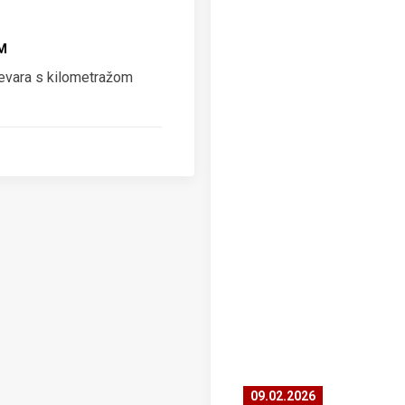
M
vara s kilometražom
09.02.2026