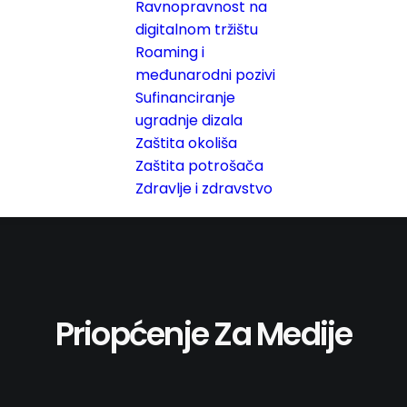
Ravnopravnost na
digitalnom tržištu
Roaming i
međunarodni pozivi
Sufinanciranje
ugradnje dizala
Zaštita okoliša
Zaštita potrošača
Zdravlje i zdravstvo
Priopćenje Za Medije