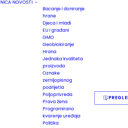
PNICA
NOVOSTI
Bacanje i doniranje
hrane
Djeca i mladi
EU i građani
GMO
Geoblokiranje
Hrana
Jednaka kvaliteta
proizvoda
Oznake
zemljopisnog
podrijetla
Poljoprivreda
PREGLE
Prava žena
Programirano
kvarenje uređaja
Politika