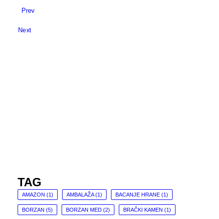
Prev
Next
TAG
AMAZON
(1)
AMBALAŽA
(1)
BACANJE HRANE
(1)
BORZAN
(5)
BORZAN MED
(2)
BRAČKI KAMEN
(1)