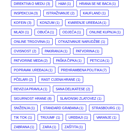
DIREKTIVA O MEDU
(3)
H&M
(1)
HRANA SE NE BACA
(1)
INSPEKCIJA
(3)
ISTRAŽIVANJE
(2)
KAUFLAND
(1)
KOFEIN
(3)
KONZUM
(1)
KVARENJE UREĐAJA
(1)
MLADI
(1)
OBUĆA
(1)
ODJEĆA
(1)
ONLINE KUPNJA
(1)
ONLINE TRGOVINA
(1)
OTKAZIVANJE NARUDŽBE
(1)
OVISNOST
(2)
PAKIRANJA
(1)
PATVORINA
(1)
PATVORINE MEDA
(2)
PAŠKA ČIPKA
(1)
PETICIJA
(1)
POPRAVAK UREĐAJA
(1)
PREHRAMBENA POLITIKA
(7)
PČELARI
(2)
RAST CIJENA HRANE
(1)
REVIZIJA PRAVILA
(1)
SANA DELIKATESE
(2)
SIGURNOST HRANE
(8)
SLAVONSKI ZLATOVEZ
(1)
SNIŽENJA
(1)
STANDARD GRAĐANA
(1)
STRASBOURG
(1)
TIK TOK
(1)
TRIJUMF
(1)
UREĐAJI
(1)
VARANJE
(1)
ZABRANA
(1)
ZARA
(1)
ZAŠTITA
(1)