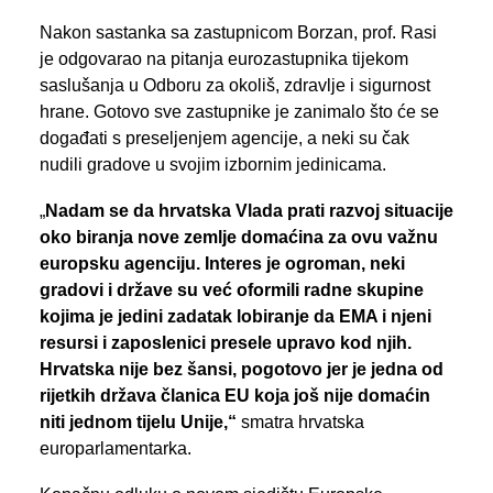
Nakon sastanka sa zastupnicom Borzan, prof. Rasi
je odgovarao na pitanja eurozastupnika tijekom
saslušanja u Odboru za okoliš, zdravlje i sigurnost
hrane. Gotovo sve zastupnike je zanimalo što će se
događati s preseljenjem agencije, a neki su čak
nudili gradove u svojim izbornim jedinicama.
„
Nadam se da hrvatska Vlada prati razvoj situacije
oko biranja nove zemlje domaćina za ovu važnu
europsku agenciju. Interes je ogroman, neki
gradovi i države su već oformili radne skupine
kojima je jedini zadatak lobiranje da EMA i njeni
resursi i zaposlenici presele upravo kod njih.
Hrvatska nije bez šansi, pogotovo jer je jedna od
rijetkih država članica EU koja još nije domaćin
niti jednom tijelu Unije,“
smatra hrvatska
europarlamentarka.