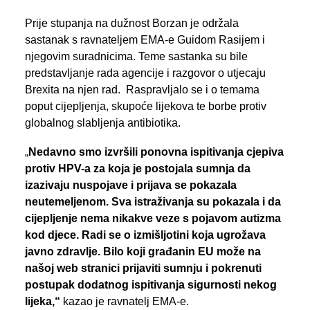
Prije stupanja na dužnost Borzan je održala
sastanak s ravnateljem EMA-e Guidom Rasijem i
njegovim suradnicima. Teme sastanka su bile
predstavljanje rada agencije i razgovor o utjecaju
Brexita na njen rad. Raspravljalo se i o temama
poput cijepljenja, skupoće lijekova te borbe protiv
globalnog slabljenja antibiotika.
„
Nedavno smo izvršili ponovna ispitivanja cjepiva
protiv HPV-a za koja je postojala sumnja da
izazivaju nuspojave i prijava se pokazala
neutemeljenom. Sva istraživanja su pokazala i da
cijepljenje nema nikakve veze s pojavom autizma
kod djece. Radi se o izmišljotini koja ugrožava
javno zdravlje. Bilo koji građanin EU može na
našoj web stranici prijaviti sumnju i pokrenuti
postupak dodatnog ispitivanja sigurnosti nekog
lijeka,“
kazao je ravnatelj EMA-e.