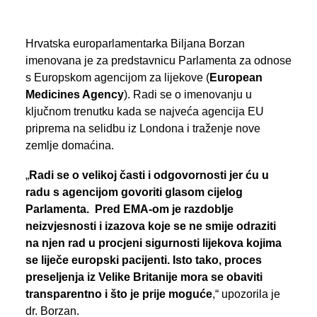
PREGLED AKTIVNOSTI ZASTUPNIKA
Hrvatska europarlamentarka Biljana Borzan
imenovana je za predstavnicu Parlamenta za odnose
s Europskom agencijom za lijekove (
European
SEARCH
Medicines Agency
). Radi se o imenovanju u
ključnom trenutku kada se najveća agencija EU
priprema na selidbu iz Londona i traženje nove
zemlje domaćina.
„
Radi se o velikoj časti i odgovornosti jer ću u
radu s agencijom govoriti glasom cijelog
Parlamenta. Pred EMA-om je razdoblje
neizvjesnosti i izazova koje se ne smije odraziti
na njen rad u procjeni sigurnosti lijekova kojima
se liječe europski pacijenti. Isto tako, proces
preseljenja iz Velike Britanije mora se obaviti
transparentno i što je prije moguće
,“ upozorila je
dr. Borzan.