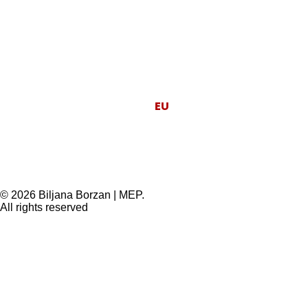
Moj posao je da
EU
radi za ljude.
© 2026 Biljana Borzan | MEP.
All rights reserved
Privacy Preference Center
Privacy Preferences