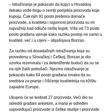
– Istraživanje je pokazalo da kupci u Hrvatskoj
itekako vode brigu o zemlji porijekla proizvoda koje
kupuju. Čak njih 91 posto preferira domaće
proizvode, a kvaliteta i sigurnost proizvoda su im
najvažniji kad odluče nešto kupiti. Više od 73 posto
posto građana vjeruje kako razlika postoji ne samo u
kvaliteti, već i u cijeni – objašnjava Borzan.
Za razliku od dosadašnjih istraživanja koja su
provedena u Slovačkoj i Češkoj, Borzan je dio
uzorka rezervirala i za deterdžente budući da su se
na njih žalili potrošači. Njezino istraživanje je
pokazalo kako 64 posto građana smatra da su
sredstva za pranje i čišćenje kvalitetnija na tržištu
zapadne Europe.
Ukupno će se testirati 27 proizvoda. Veći dio su
odredili građani anketom, a manji je određen
uspoređujući proizvode iz češke studije i proizvode