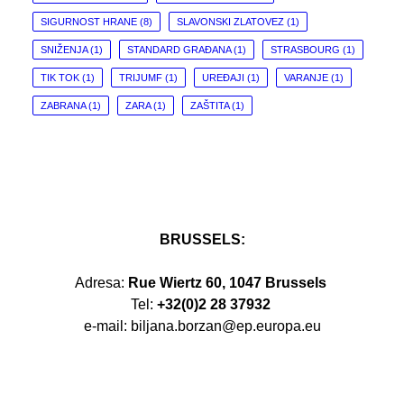
SIGURNOST HRANE
(8)
SLAVONSKI ZLATOVEZ
(1)
SNIŽENJA
(1)
STANDARD GRAĐANA
(1)
STRASBOURG
(1)
TIK TOK
(1)
TRIJUMF
(1)
UREĐAJI
(1)
VARANJE
(1)
ZABRANA
(1)
ZARA
(1)
ZAŠTITA
(1)
BRUSSELS:
Adresa:
Rue Wiertz 60, 1047 Brussels
Tel:
+32(0)2 28 37932
e-mail: biljana.borzan@ep.europa.eu