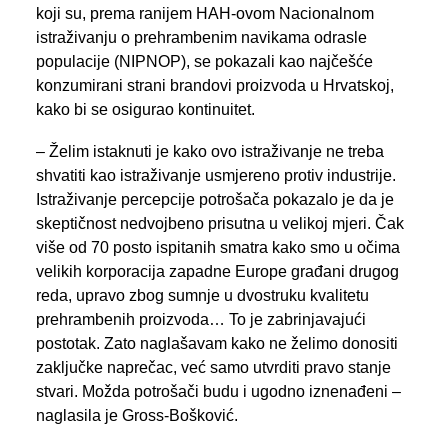
koji su, prema ranijem HAH-ovom Nacionalnom
istraživanju o prehrambenim navikama odrasle
populacije (NIPNOP), se pokazali kao najčešće
konzumirani strani brandovi proizvoda u Hrvatskoj,
kako bi se osigurao kontinuitet.
– Želim istaknuti je kako ovo istraživanje ne treba
shvatiti kao istraživanje usmjereno protiv industrije.
Istraživanje percepcije potrošača pokazalo je da je
skeptičnost nedvojbeno prisutna u velikoj mjeri. Čak
više od 70 posto ispitanih smatra kako smo u očima
velikih korporacija zapadne Europe građani drugog
reda, upravo zbog sumnje u dvostruku kvalitetu
prehrambenih proizvoda… To je zabrinjavajući
postotak. Zato naglašavam kako ne želimo donositi
zaključke naprečac, već samo utvrditi pravo stanje
stvari. Možda potrošači budu i ugodno iznenađeni –
naglasila je Gross-Bošković.