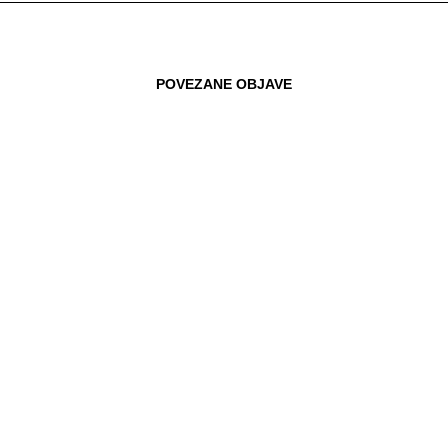
POVEZANE OBJAVE
03.05.2018
BORZAN ZA STANDARDIZACIJU
PUNJAČA ZA ELEKTRONIČKE
UREĐAJE