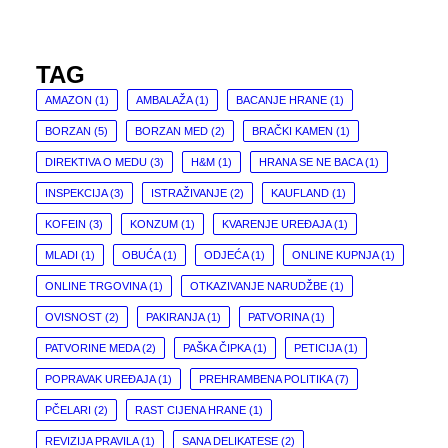
TAG
AMAZON
(1)
AMBALAŽA
(1)
BACANJE HRANE
(1)
BORZAN
(5)
BORZAN MED
(2)
BRAČKI KAMEN
(1)
DIREKTIVA O MEDU
(3)
H&M
(1)
HRANA SE NE BACA
(1)
INSPEKCIJA
(3)
ISTRAŽIVANJE
(2)
KAUFLAND
(1)
KOFEIN
(3)
KONZUM
(1)
KVARENJE UREĐAJA
(1)
MLADI
(1)
OBUĆA
(1)
ODJEĆA
(1)
ONLINE KUPNJA
(1)
ONLINE TRGOVINA
(1)
OTKAZIVANJE NARUDŽBE
(1)
OVISNOST
(2)
PAKIRANJA
(1)
PATVORINA
(1)
PATVORINE MEDA
(2)
PAŠKA ČIPKA
(1)
PETICIJA
(1)
POPRAVAK UREĐAJA
(1)
PREHRAMBENA POLITIKA
(7)
PČELARI
(2)
RAST CIJENA HRANE
(1)
REVIZIJA PRAVILA
(1)
SANA DELIKATESE
(2)