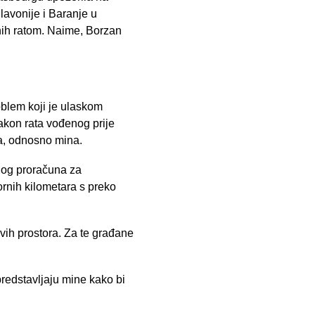
lavonije i Baranje u
nih ratom. Naime, Borzan
oblem koji je ulaskom
akon rata vođenog prije
va, odnosno mina.
vnog proračuna za
ornih kilometara s preko
vih prostora. Za te građane
redstavljaju mine kako bi