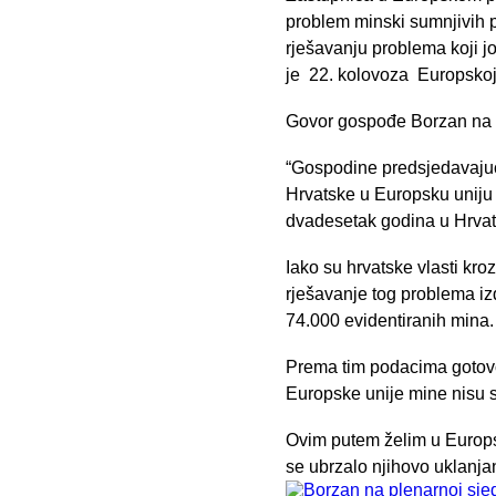
problem minski sumnjivih p
rješavanju problema koji j
je 22. kolovoza Europskoj 
Govor gospođe Borzan na pl
“Gospodine predsjedavajući
Hrvatske u Europsku uniju 
dvadesetak godina u Hrvats
Iako su hrvatske vlasti kr
rješavanje tog problema iz
74.000 evidentiranih mina.
Prema tim podacima gotovo 
Europske unije mine nisu 
Ovim putem želim u Europsk
se ubrzalo njihovo uklanjan