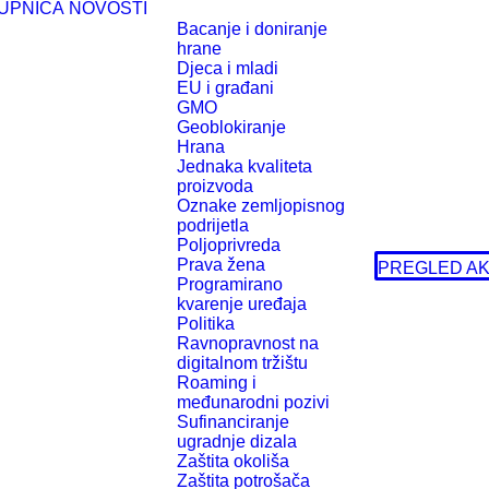
UPNICA
NOVOSTI
Bacanje i doniranje
hrane
Djeca i mladi
EU i građani
GMO
Geoblokiranje
Hrana
Jednaka kvaliteta
proizvoda
Oznake zemljopisnog
podrijetla
Poljoprivreda
Prava žena
PREGLED AK
Programirano
kvarenje uređaja
Politika
Ravnopravnost na
digitalnom tržištu
Roaming i
međunarodni pozivi
Sufinanciranje
ugradnje dizala
Zaštita okoliša
Zaštita potrošača