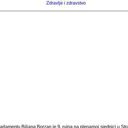
Zdravlje i zdravstvo
lamentu Biljana Borzan je 9. rujna na plenarnoj sjednici u St