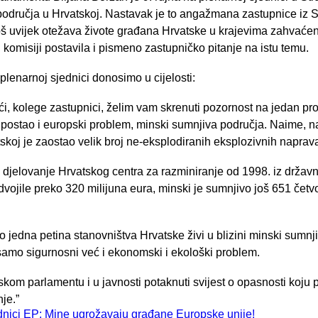
odručja u Hrvatskoj. Nastavak je to angažmana zastupnice iz S
oš uvijek otežava živote građana Hrvatske u krajevima zahvaće
komisiji postavila i pismeno zastupničko pitanje na istu temu.
enarnoj sjednici donosimo u cijelosti:
, kolege zastupnici, želim vam skrenuti pozornost na jedan pr
postao i europski problem, minski sumnjiva područja. Naime, n
koj je zaostao velik broj ne-eksplodiranih eksplozivnih napra
oz djelovanje Hrvatskog centra za razminiranje od 1998. iz drža
dvojile preko 320 milijuna eura, minski je sumnjivo još 651 četv
jedna petina stanovništva Hrvatske živi u blizini minski sumnji
samo sigurnosni već i ekonomski i ekološki problem.
om parlamentu i u javnosti potaknuti svijest o opasnosti koju p
je.”