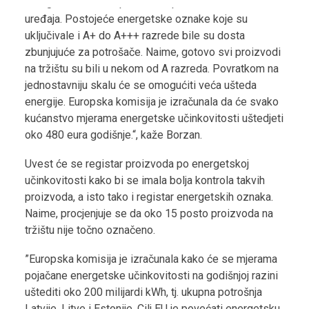
energetsku oznaku prilikom kupovine električnih
uređaja. Postojeće energetske oznake koje su
uključivale i A+ do A+++ razrede bile su dosta
zbunjujuće za potrošače. Naime, gotovo svi proizvodi
na tržištu su bili u nekom od A razreda. Povratkom na
jednostavniju skalu će se omogućiti veća ušteda
energije. Europska komisija je izračunala da će svako
kućanstvo mjerama energetske učinkovitosti uštedjeti
oko 480 eura godišnje.“, kaže Borzan.
Uvest će se registar proizvoda po energetskoj
učinkovitosti kako bi se imala bolja kontrola takvih
proizvoda, a isto tako i registar energetskih oznaka.
Naime, procjenjuje se da oko 15 posto proizvoda na
tržištu nije točno označeno.
”Europska komisija je izračunala kako će se mjerama
pojačane energetske učinkovitosti na godišnjoj razini
uštediti oko 200 milijardi kWh, tj. ukupna potrošnja
Latvije, Litve i Estonije. Cilj EU je povećati energetsku