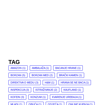
TAG
AMAZON
(1)
AMBALAŽA
(1)
BACANJE HRANE
(1)
BORZAN
(5)
BORZAN MED
(2)
BRAČKI KAMEN
(1)
DIREKTIVA O MEDU
(3)
H&M
(1)
HRANA SE NE BACA
(1)
INSPEKCIJA
(3)
ISTRAŽIVANJE
(2)
KAUFLAND
(1)
KOFEIN
(3)
KONZUM
(1)
KVARENJE UREĐAJA
(1)
MLADI
(1)
OBUĆA
(1)
ODJEĆA
(1)
ONLINE KUPNJA
(1)