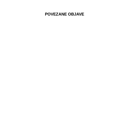
POVEZANE OBJAVE
01.01.2017
BILJANA BORZAN VODEĆA OSOBA
EUROPSKOG PARLAMENTA ZA
PREKOGRANIČNU DOSTAVU
Hrvatska zastupnica u Odboru za