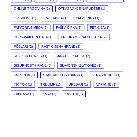
ONLINE TRGOVINA
(1)
OTKAZIVANJE NARUDŽBE
(1)
OVISNOST
(2)
PAKIRANJA
(1)
PATVORINA
(1)
PATVORINE MEDA
(2)
PAŠKA ČIPKA
(1)
PETICIJA
(1)
POPRAVAK UREĐAJA
(1)
PREHRAMBENA POLITIKA
(7)
PČELARI
(2)
RAST CIJENA HRANE
(1)
REVIZIJA PRAVILA
(1)
SANA DELIKATESE
(2)
SIGURNOST HRANE
(8)
SLAVONSKI ZLATOVEZ
(1)
SNIŽENJA
(1)
STANDARD GRAĐANA
(1)
STRASBOURG
(1)
TIK TOK
(1)
TRIJUMF
(1)
UREĐAJI
(1)
VARANJE
(1)
ZABRANA
(1)
ZARA
(1)
ZAŠTITA
(1)