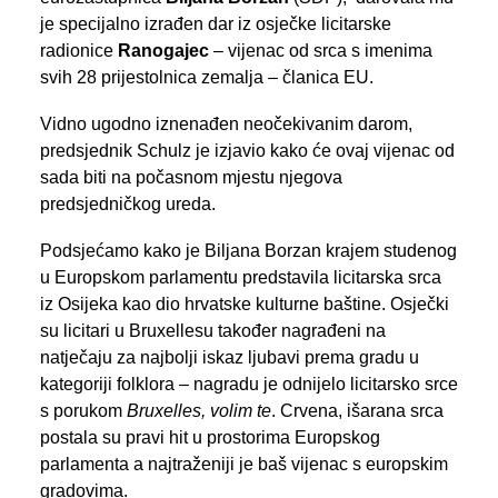
je specijalno izrađen dar iz osječke licitarske
radionice
Ranogajec
– vijenac od srca s imenima
svih 28 prijestolnica zemalja – članica EU.
Vidno ugodno iznenađen neočekivanim darom,
predsjednik Schulz je izjavio kako će ovaj vijenac od
sada biti na počasnom mjestu njegova
predsjedničkog ureda.
Podsjećamo kako je Biljana Borzan krajem studenog
u Europskom parlamentu predstavila licitarska srca
iz Osijeka kao dio hrvatske kulturne baštine. Osječki
su licitari u Bruxellesu također nagrađeni na
natječaju za najbolji iskaz ljubavi prema gradu u
kategoriji folklora – nagradu je odnijelo licitarsko srce
s porukom
Bruxelles, volim te
. Crvena, išarana srca
postala su pravi hit u prostorima Europskog
parlamenta a najtraženiji je baš vijenac s europskim
gradovima.