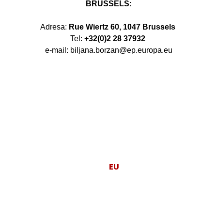
BRUSSELS:
Adresa:
Rue Wiertz 60, 1047 Brussels
Tel:
+32(0)2 28 37932
e-mail: biljana.borzan@ep.europa.eu
Moj posao je da
EU
radi za ljude.