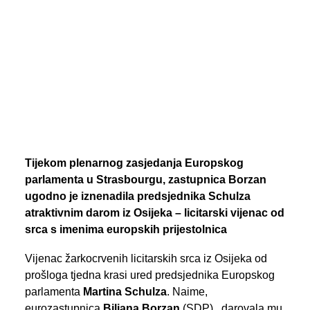
PREGLED AKTIVNOSTI ZASTUPNIKA
SEARCH
Tijekom plenarnog zasjedanja Europskog
parlamenta u Strasbourgu, zastupnica Borzan
ugodno je iznenadila predsjednika Schulza
atraktivnim darom iz Osijeka – licitarski vijenac od
srca s imenima europskih prijestolnica
Vijenac žarkocrvenih licitarskih srca iz Osijeka od
prošloga tjedna krasi ured predsjednika Europskog
parlamenta
Martina Schulza
. Naime,
eurozastupnica
Biljana Borzan
(SDP), darovala mu