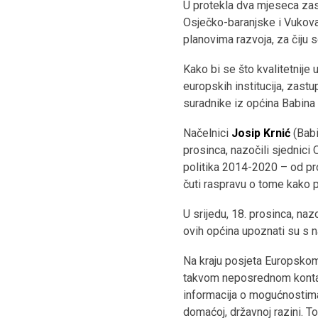
U protekla dva mjeseca za
Osječko-baranjske i Vukovar
planovima razvoja, za čiju 
Kako bi se što kvalitetnije 
europskih institucija, zast
suradnike iz općina Babina 
Načelnici
Josip Krnić
(Babi
prosinca, nazočili sjednici
politika 2014-2020 – od pro
čuti raspravu o tome kako p
U srijedu, 18. prosinca, na
ovih općina upoznati su s n
Na kraju posjeta Europskom
takvom neposrednom kontak
informacija o mogućnostima a
domaćoj, državnoj razini. To