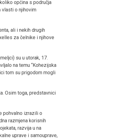
nekoliko općina s područja
vlasti o njihovim
ta, ali i nekih drugih
elles za čelnike i njihove
eljci) su u utorak, 17.
avljalo na temu “Kohezijska
nici tom su prigodom mogli
ta. Osim toga, predstavnici
 pohvalno izrazili o
dna razmjena korisnih
jekata, razvija u na
 lokalne uprave i samouprave,