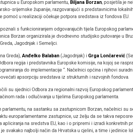
stupnica u Europskom parlamentu,
Biljana Borzan
, posjetila je 
sko-srijemske županije, razgovarajući s predstavnicima lokalnih 
se pomoć u realizaciji očekuje potpora sredstava iz fondova EU.
upoznali s funkcioniranjem odgovarajućih tijela Europskog parlamen
upnica Borzan organizirala je dvodnevno studijsko putovanje u Brux
Greda, Jagodnjak i Semeljci.
na Greda),
Anđelko Balaban
(Jagodnjak) i
Grga Lončarević
(Sem
 Odbora regija i predstavnika Europske komisije, na kojoj se raspr
gramiranja do implementacije “. Načelnici općina i njihovi surad
ovećati apsorpciju sredstava iz strukturnih i razvojnih fondova.
zočili su sjednici Odbora za regionalni razvoj Europskog parlamen
ačinom rada i odlučivanja u tijelima Europskog parlamenta.
 parlamentu, na sastanku sa zastupnicom Borzan, načelnici su se
tu europarlamentarne zastupnice, uz želju da se takva neposre
pliciranja na sredstva EU, kao i o pripremi i izradi konkretnih pro
 je svakako najbolji način da Hrvatska u cjelini, a time i jedinice