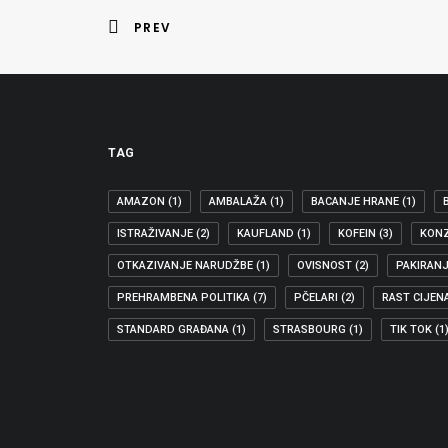
PREV
TAG
AMAZON
(1)
AMBALAŽA
(1)
BACANJE HRANE
(1)
ISTRAŽIVANJE
(2)
KAUFLAND
(1)
KOFEIN
(3)
KON
OTKAZIVANJE NARUDŽBE
(1)
OVISNOST
(2)
PAKIRAN
PREHRAMBENA POLITIKA
(7)
PČELARI
(2)
RAST CIJEN
06.07.2026
STANDARD GRAĐANA
(1)
STRASBOURG
(1)
TIK TOK
(1
PRIOPĆENJE: BORZAN: SVAKO DRUGO DIJETE P
MENTALNO ZDRAVLJE DJECE I MLADIH Borzan: Svako dr
ZDRAVLJE I ZDRAVSTVO
,
EU I GRAĐANI
,
DJECA I MLADI
,
IZDV