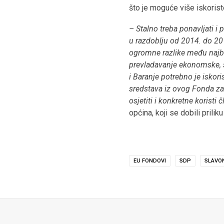
što je moguće više iskoris
– Stalno treba ponavljati i 
u razdoblju od 2014. do 201
ogromne razlike među najbo
prevladavanje ekonomske, soc
i Baranje potrebno je iskori
sredstava iz ovog Fonda zad
osjetiti i konkretne koristi
općina, koji se dobili pril
EU FONDOVI
SDP
SLAVO