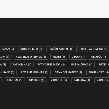
BORZAN
(5)
BORZAN MED
(2)
BRAČKI KAMEN
(1)
DIREKTIVA O MEDU
(3)
ZUM
(1)
KVARENJE UREĐAJA
(1)
MLADI
(1)
OBUĆA
(1)
ODJEĆA
(1)
JA
(1)
PATVORINA
(1)
PATVORINE MEDA
(2)
PAŠKA ČIPKA
(1)
PETICI
A HRANE
(1)
REVIZIJA PRAVILA
(1)
SANA DELIKATESE
(2)
SIGURNOST HR
)
TRIJUMF
(1)
UREĐAJI
(1)
VARANJE
(1)
ZABRANA
(1)
ZARA
(1)
RAKTIČKI ŽIVI ONLINE
ugo dijete praktički živi online, a…
OJENO
,
PRIOPĆENJE ZA MEDIJE