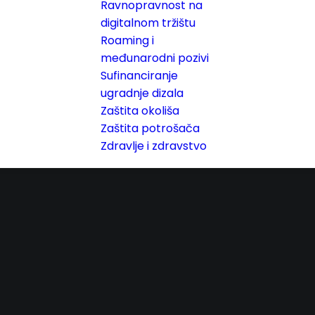
Ravnopravnost na
digitalnom tržištu
Roaming i
međunarodni pozivi
Sufinanciranje
ugradnje dizala
Zaštita okoliša
Zaštita potrošača
Zdravlje i zdravstvo