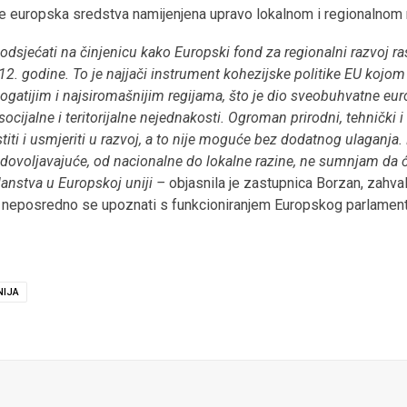
te europska sredstva namijenjena upravo lokalnom i regionalnom 
podsjećati na činjenicu kako Europski fond za regionalni razvoj ra
2. godine. To je najjači instrument kohezijske politike EU kojom s
gatijim i najsiromašnijim regijama, što je dio sveobuhvatne euro
ijalne i teritorijalne nejednakosti. Ogroman prirodni, tehnički i 
stiti i usmjeriti u razvoj, a to nije moguće bez dodatnog ulaganja.
ovoljavajuće, od nacionalne do lokalne razine, ne sumnjam da će
 članstva u Europskoj uniji –
objasnila je zastupnica Borzan, zahval
iku neposredno se upoznati s funkcioniranjem Europskog parlament
NIJA