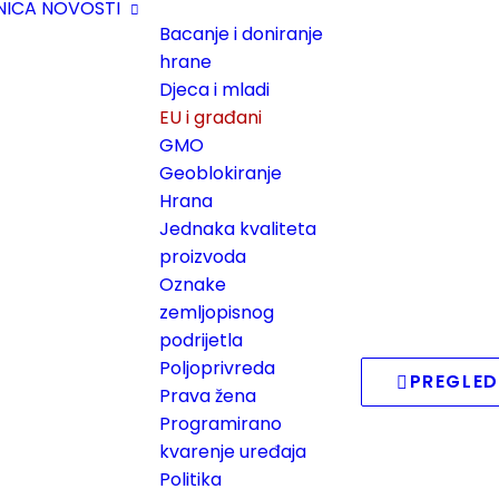
NICA
NOVOSTI
Bacanje i doniranje
hrane
Djeca i mladi
EU i građani
GMO
Geoblokiranje
Hrana
Jednaka kvaliteta
proizvoda
Oznake
zemljopisnog
podrijetla
Poljoprivreda
PREGLED
Prava žena
Programirano
kvarenje uređaja
Politika