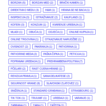
BORZAN
(5)
BORZAN MED
(2)
BRAČKI KAMEN
(1)
DIREKTIVA O MEDU
(3)
H&M
(1)
HRANA SE NE BACA
(1)
INSPEKCIJA
(3)
ISTRAŽIVANJE
(2)
KAUFLAND
(1)
KOFEIN
(3)
KONZUM
(1)
KVARENJE UREĐAJA
(1)
MLADI
(1)
OBUĆA
(1)
ODJEĆA
(1)
ONLINE KUPNJA
(1)
ONLINE TRGOVINA
(1)
OTKAZIVANJE NARUDŽBE
(1)
OVISNOST
(2)
PAKIRANJA
(1)
PATVORINA
(1)
PATVORINE MEDA
(2)
PAŠKA ČIPKA
(1)
PETICIJA
(1)
POPRAVAK UREĐAJA
(1)
PREHRAMBENA POLITIKA
(7)
PČELARI
(2)
RAST CIJENA HRANE
(1)
REVIZIJA PRAVILA
(1)
SANA DELIKATESE
(2)
SIGURNOST HRANE
(8)
SLAVONSKI ZLATOVEZ
(1)
SNIŽENJA
(1)
STANDARD GRAĐANA
(1)
STRASBOURG
(1)
TIK TOK
(1)
TRIJUMF
(1)
UREĐAJI
(1)
VARANJE
(1)
ZABRANA
(1)
ZARA
(1)
ZAŠTITA
(1)