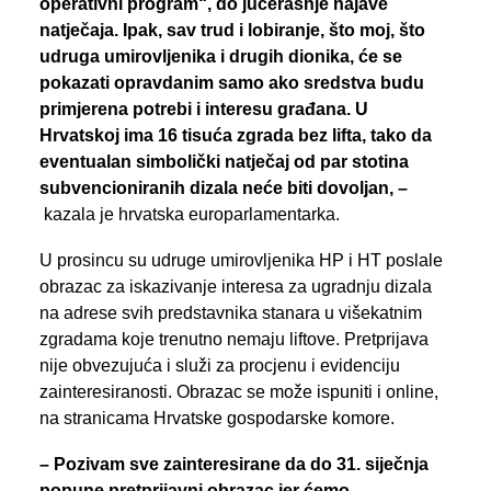
operativni program“, do jučerašnje najave
natječaja. Ipak, sav trud i lobiranje, što moj, što
udruga umirovljenika i drugih dionika, će se
pokazati opravdanim samo ako sredstva budu
primjerena potrebi i interesu građana. U
Hrvatskoj ima 16 tisuća zgrada bez lifta, tako da
eventualan simbolički natječaj od par stotina
subvencioniranih dizala neće biti dovoljan, –
kazala je hrvatska europarlamentarka.
U prosincu su udruge umirovljenika HP i HT poslale
obrazac za iskazivanje interesa za ugradnju dizala
na adrese svih predstavnika stanara u višekatnim
zgradama koje trenutno nemaju liftove. Pretprijava
nije obvezujuća i služi za procjenu i evidenciju
zainteresiranosti. Obrazac se može ispuniti i online,
na stranicama Hrvatske gospodarske komore.
– Pozivam sve zainteresirane da do 31. siječnja
popune pretprijavni obrazac jer ćemo