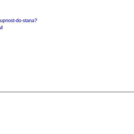
stupnost-do-stana?
M