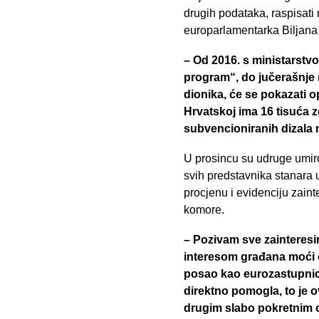
drugih podataka, raspisati 
europarlamentarka Biljana 
– Od 2016. s ministarstv
program“, do jučerašnje n
dionika, će se pokazati 
Hrvatskoj ima 16 tisuća z
subvencioniranih dizala n
U prosincu su udruge umiro
svih predstavnika stanara u
procjenu i evidenciju zain
komore.
– Pozivam sve zainteresi
interesom građana moći o
posao kao eurozastupnice 
direktno pomogla, to je ov
drugim slabo pokretni