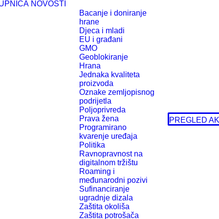
UPNICA
NOVOSTI
Bacanje i doniranje
hrane
Djeca i mladi
EU i građani
GMO
Geoblokiranje
Hrana
Jednaka kvaliteta
proizvoda
Oznake zemljopisnog
podrijetla
Poljoprivreda
Prava žena
PREGLED AK
Programirano
kvarenje uređaja
Politika
Ravnopravnost na
digitalnom tržištu
Roaming i
međunarodni pozivi
Sufinanciranje
ugradnje dizala
Zaštita okoliša
Zaštita potrošača