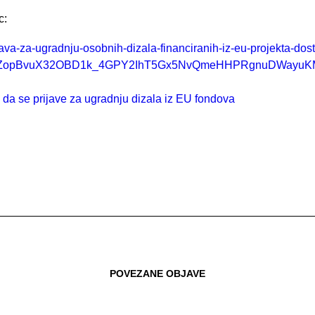
c:
java-za-ugradnju-osobnih-dizala-financiranih-iz-eu-projekta-do
JJOZopBvuX32OBD1k_4GPY2IhT5Gx5NvQmeHHPRgnuDWayuK
POVEZANE OBJAVE