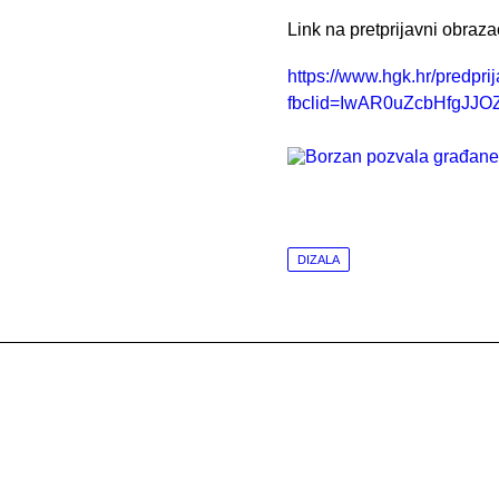
Link na pretprijavni obraza
https://www.hgk.hr/predpri
fbclid=IwAR0uZcbHfg
DIZALA