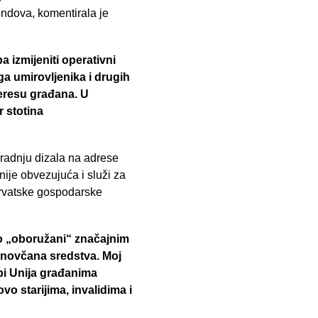
ondova, komentirala je
 izmijeniti operativni
ga umirovljenika i drugih
teresu građana. U
r stotina
gradnju dizala na adrese
nije obvezujuća i služi za
 Hrvatske gospodarske
mo „oboružani“ značajnim
a novčana sredstva.
Moj
 bi Unija građanima
vo starijima, invalidima i