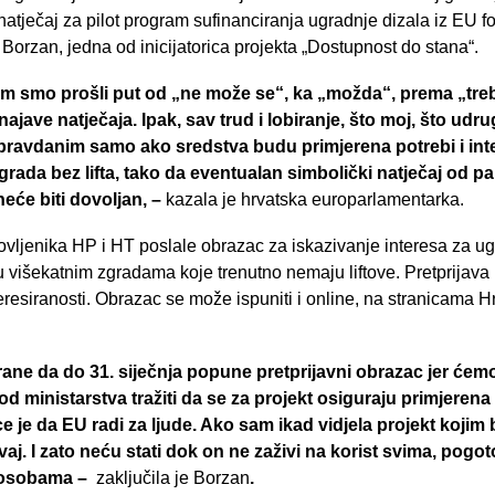
natječaj za pilot program sufinanciranja ugradnje dizala iz EU f
Borzan, jedna od inicijatorica projekta „Dostupnost do stana“.
om smo prošli put od „ne može se“, ka „možda“, prema „treba
ajave natječaja. Ipak, sav trud i lobiranje, što moj, što udru
opravdanim samo ako sredstva budu primjerena potrebi i in
grada bez lifta, tako da eventualan simbolički natječaj od pa
eće biti dovoljan, –
kazala je hrvatska europarlamentarka.
vljenika HP i HT poslale obrazac za iskazivanje interesa za u
 višekatnim zgradama koje trenutno nemaju liftove. Pretprijava 
teresiranosti. Obrazac se može ispuniti i online, na stranicama
rane da do 31. siječnja popune pretprijavni obrazac jer će
d ministarstva tražiti da se za projekt osiguraju primjeren
je da EU radi za ljude. Ako sam ikad vidjela projekt kojim
aj. I zato neću stati dok on ne zaživi na korist svima, pogoto
m osobama –
zaključila je Borzan
.