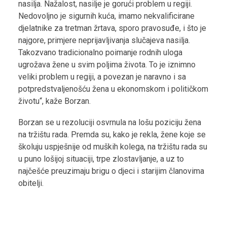
nasilja. Nažalost, nasilje je gorući problem u regiji.
Nedovoljno je sigurnih kuća, imamo nekvalificirane
djelatnike za tretman žrtava, sporo pravosuđe, i što je
najgore, primjere neprijavljivanja slučajeva nasilja.
Takozvano tradicionalno poimanje rodnih uloga
ugrožava žene u svim poljima života. To je iznimno
veliki problem u regiji, a povezan je naravno i sa
potpredstvaljenošću žena u ekonomskom i političkom
životu“, kaže Borzan.
Borzan se u rezoluciji osvrnula na lošu poziciju žena
na tržištu rada. Premda su, kako je rekla, žene koje se
školuju uspješnije od muških kolega, na tržištu rada su
u puno lošijoj situaciji, trpe zlostavljanje, a uz to
najčešće preuzimaju brigu o djeci i starijim članovima
obitelji.