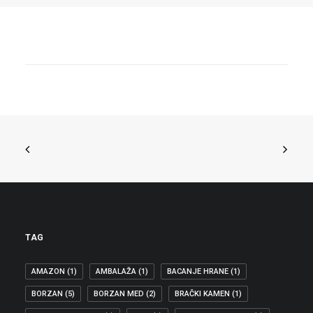
24.11.2018
BILJANA BORZAN IMENOVANA
IZVJESTITELJICOM EUROPSKOG
PARLAMENTA ZA PRAVA ŽENA NA
BALKANU
Hrvatskoj zastupnici u Odboru za
ravnopravnost spolova Europskog
parlamenta Biljani…
PRAVA ŽENA
TAG
AMAZON
(1)
AMBALAŽA
(1)
BACANJE HRANE
(1)
BORZAN
(5)
BORZAN MED
(2)
BRAČKI KAMEN
(1)