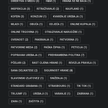
DIREKTIVA O MEDU
(3)
H&M
(1)
HRANA SE NE BACA
(1)
INSPEKCIJA
(3)
ISTRAŽIVANJE
(2)
KAUFLAND
(1)
KOFEIN
(3)
KONZUM
(1)
KVARENJE UREĐAJA
(1)
MLADI
(1)
OBUĆA
(1)
ODJEĆA
(1)
ONLINE KUPNJA
(1)
ONLINE TRGOVINA
(1)
OTKAZIVANJE NARUDŽBE
(1)
OVISNOST
(2)
PAKIRANJA
(1)
PATVORINA
(1)
PATVORINE MEDA
(2)
PAŠKA ČIPKA
(1)
PETICIJA
(1)
POPRAVAK UREĐAJA
(1)
PREHRAMBENA POLITIKA
(7)
PČELARI
(2)
RAST CIJENA HRANE
(1)
REVIZIJA PRAVILA
(1)
SANA DELIKATESE
(2)
SIGURNOST HRANE
(8)
SLAVONSKI ZLATOVEZ
(1)
SNIŽENJA
(1)
STANDARD GRAĐANA
(1)
STRASBOURG
(1)
TIK TOK
(1)
TRIJUMF
(1)
UREĐAJI
(1)
VARANJE
(1)
ZABRANA
(1)
ZARA
(1)
ZAŠTITA
(1)