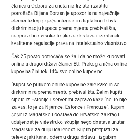
članica u Odboru za unutarnje tržište i zaštitu
potrošača Biljana Borzan je upozorila na najvažnije
elemente koji priječe integraciju digitalnog tržišta:
diskriminaciju kupaca prema mjestu prebivališta,
neopravdano visoke troškove dostave i izostanak
kvalitetne regulacije prava na intelektualno vlasništvo.
Čak 25 posto potrošača se žali da ne može kupovati
online u drugoj državi članici EU. Prekogranična online
kupovina čini tek 14% sve online kupovine.
“Kupci se prilikom online kupovine žale kako ih se
diskriminira prema mjestu prebivališta. Želim kupiti
cipele iz Estonije i server mi zapravo kaže “ne, to nije
za vas, to je za Nijemce, Estonce i Francuze”. Kupim
šešir iz Mađarske i dostava do Hrvatske za kraću
udaljenost je višestruko skuplja nego dostava unutar
Mađarske za dulju udaljenost. Kupim pretplatu za
televizijski kanal, odem u drugu državu i izgubim