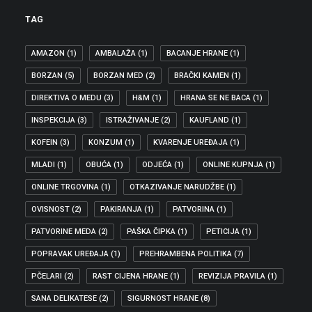
TAG
AMAZON
(1)
AMBALAŽA
(1)
BACANJE HRANE
(1)
BORZAN
(5)
BORZAN MED
(2)
BRAČKI KAMEN
(1)
DIREKTIVA O MEDU
(3)
H&M
(1)
HRANA SE NE BACA
(1)
INSPEKCIJA
(3)
ISTRAŽIVANJE
(2)
KAUFLAND
(1)
KOFEIN
(3)
KONZUM
(1)
KVARENJE UREĐAJA
(1)
MLADI
(1)
OBUĆA
(1)
ODJEĆA
(1)
ONLINE KUPNJA
(1)
ONLINE TRGOVINA
(1)
OTKAZIVANJE NARUDŽBE
(1)
OVISNOST
(2)
PAKIRANJA
(1)
PATVORINA
(1)
PATVORINE MEDA
(2)
PAŠKA ČIPKA
(1)
PETICIJA
(1)
POPRAVAK UREĐAJA
(1)
PREHRAMBENA POLITIKA
(7)
PČELARI
(2)
RAST CIJENA HRANE
(1)
REVIZIJA PRAVILA
(1)
SANA DELIKATESE
(2)
SIGURNOST HRANE
(8)