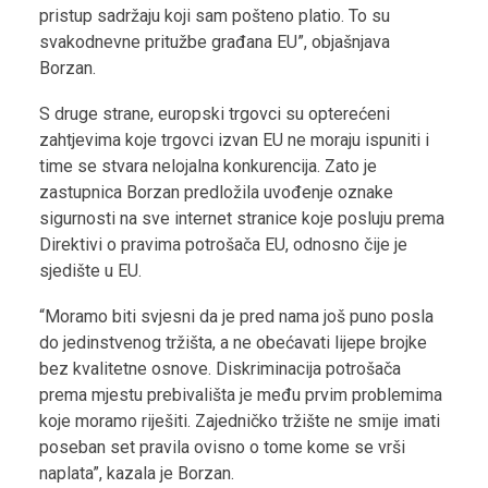
pristup sadržaju koji sam pošteno platio. To su
svakodnevne pritužbe građana EU”, objašnjava
Borzan.
S druge strane, europski trgovci su opterećeni
zahtjevima koje trgovci izvan EU ne moraju ispuniti i
time se stvara nelojalna konkurencija. Zato je
zastupnica Borzan predložila uvođenje oznake
sigurnosti na sve internet stranice koje posluju prema
Direktivi o pravima potrošača EU, odnosno čije je
sjedište u EU.
“Moramo biti svjesni da je pred nama još puno posla
do jedinstvenog tržišta, a ne obećavati lijepe brojke
bez kvalitetne osnove. Diskriminacija potrošača
prema mjestu prebivališta je među prvim problemima
koje moramo riješiti. Zajedničko tržište ne smije imati
poseban set pravila ovisno o tome kome se vrši
naplata”, kazala je Borzan.