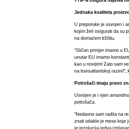
TTIP-a osigura najviša mo
Jednaka kvaliteta proizv
U preporuke je usvojen i a
kojim želi osigurati da su 
na domaćem tržištu.
“Sličan primjer imamo u EU,
unutar EU imamo konstantne
kao u novijim! Zato sam već
na transatlantskoj razini!”,
Potrošači imaju pravo zna
Usvojen je i njen amandman
potrošača.
“Nedavno sam radila na rez
znati odakle je meso koje j
je rezolucija jedva izglas