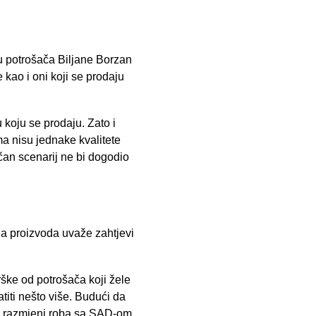
tu potrošača Biljane Borzan
 kao i oni koji se prodaju
 koju se prodaju. Zato i
a nisu jednake kvalitete
ičan scenarij ne bi dogodio
la proizvoda uvaže zahtjevi
ške od potrošača koji žele
titi nešto više. Budući da
oj razmjeni roba sa SAD-om