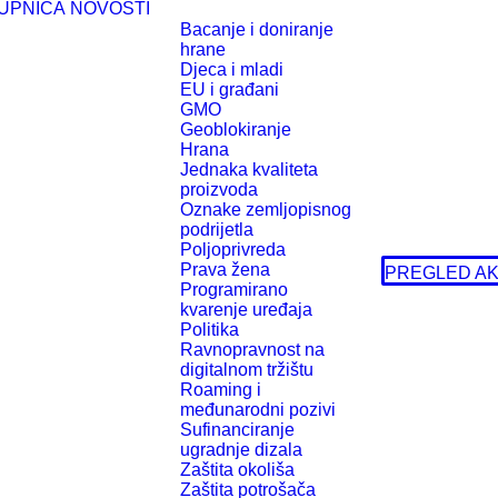
UPNICA
NOVOSTI
Bacanje i doniranje
hrane
Djeca i mladi
EU i građani
GMO
Geoblokiranje
Hrana
Jednaka kvaliteta
proizvoda
Oznake zemljopisnog
podrijetla
Poljoprivreda
Prava žena
PREGLED AK
Programirano
kvarenje uređaja
Politika
Ravnopravnost na
digitalnom tržištu
Roaming i
međunarodni pozivi
Sufinanciranje
ugradnje dizala
Zaštita okoliša
Zaštita potrošača