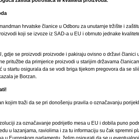
guća zaštita potrošača te kvaliteta proizvoda.
oda
mandman hrvatske članice u Odboru za unutarnje tržište i zašti
proizvodi koji se izvoze iz SAD-a u EU i obrnuto jednake kvalitete
 gdje se proizvodi proizvode i pakiraju ovisno o državi članici u
 pritužbe da primjerice proizvodi u starijim državama članicam
 u startu osigurala da se vodi briga tijekom pregovora da se sl
 kazala je Borzan.
ti!
 kojim traži da se pri donošenju pravila o označavanju porijek
oluciji za označavanje podrijetlo mesa u EU i dobila puno podr
edu u lazanjama, raviolima i za tu informaciju su čak spremni pla
ana u Europskom parlamentu, želim osigurati da se u eventualn