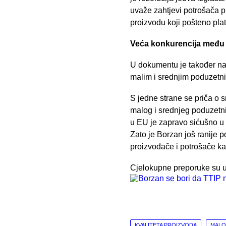
uvaže zahtjevi potrošača p
proizvodu koji pošteno plat
Veća konkurencija među
U dokumentu je također nag
malim i srednjim poduzetni
S jedne strane se priča o 
malog i srednjeg poduzetni
u EU je zapravo sićušno u
Zato je Borzan još ranije 
proizvođače i potrošače ka
Cjelokupne preporuke su u
KVALITETA PROIZVODA
MALO