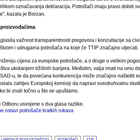
rilikom označavanja deklaracija. Potrošači imaju pravo dobiti sv
e”, kazala je Borzan.
 proizvođačima
lasila važnost transparentnosti pregovora i konzultacije sa civi
štvom i udrugama potrošača na koje će TTIP značajno utjecati.
sniženju cijena za europske potrošače, a s druge o velikim pog
štva ukidanjem tržišnih barijera. Međutim, valja imati na umu da
 SAD-u, te da povećana konkurencija može značajno naštetiti 
poslala zahtjev Europskoj komisiji da napravi sveobuhvatnu stud
ko bi znali točno u što se upuštamo.
 Odboru usvojene s dva glasa razlike.
 I SREDNJE PODUZETNIŠTVO
POTROŠAČI
TTIP