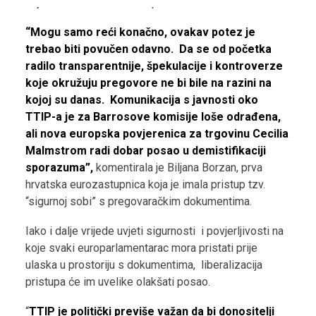
koji su dosad bili nedostupni.
“Mogu samo reći konačno, ovakav potez je
trebao biti povučen odavno. Da se od početka
radilo transparentnije, špekulacije i kontroverze
koje okružuju pregovore ne bi bile na razini na
kojoj su danas. Komunikacija s javnosti oko
TTIP-a je za Barrosove komisije loše odrađena,
ali nova europska povjerenica za trgovinu Cecilia
Malmstrom radi dobar posao u demistifikaciji
sporazuma”,
komentirala je Biljana Borzan, prva
hrvatska eurozastupnica koja je imala pristup tzv.
“sigurnoj sobi” s pregovaračkim dokumentima.
Iako i dalje vrijede uvjeti sigurnosti i povjerljivosti na
koje svaki europarlamentarac mora pristati prije
ulaska u prostoriju s dokumentima, liberalizacija
pristupa će im uvelike olakšati posao.
“
TTIP je politički previše važan da bi donositelji