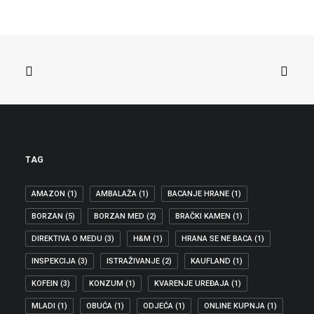
Ovaj tjedan su završeni pregovori o
Direktivi o geoblokiranju i drugim vrstama…
ZAŠTITA POTROŠAČA
,
RAVNOPRAVNOST NA DIGITALNOM TRŽIŠTU
,
GEOBLOKIRANJE
TAG
AMAZON
(1)
AMBALAŽA
(1)
BACANJE HRANE
(1)
BORZAN
(5)
BORZAN MED
(2)
BRAČKI KAMEN
(1)
DIREKTIVA O MEDU
(3)
H&M
(1)
HRANA SE NE BACA
(1)
INSPEKCIJA
(3)
ISTRAŽIVANJE
(2)
KAUFLAND
(1)
KOFEIN
(3)
KONZUM
(1)
KVARENJE UREĐAJA
(1)
MLADI
(1)
OBUĆA
(1)
ODJEĆA
(1)
ONLINE KUPNJA
(1)