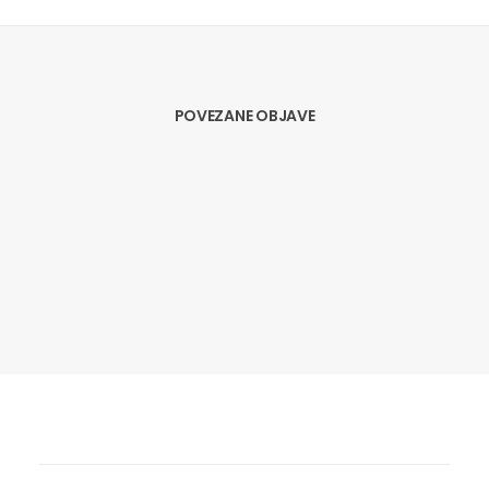
POVEZANE OBJAVE
23.11.2017
BORZAN ODBLOKIRALA HRVATSKE
ONLINE KUPCE