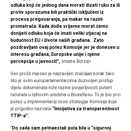
odluka koji će jednog dana morati dizati ruku za ili
protiv sporazuma bili praktički isključeni iz
procesa pregovaranja, pa makar na razini
promatrača. Kada dođe vrijeme morat ćemo
donijeti odluku koja će imati veliki utjecaj na
budućnost EU i živote naših građana.
Zato
pozdravljam ovaj potez Komisije jer je donesen u
interesu građana, Europske unije i njene
percepcije u javnosti”,
smatra Borzan.
Već prošli mjesec je napravljen značajan korak tako
što je svim europarlamentarcima dozvoljen pristup
dijelu dokumenata niže razine povjerljivosti putem
računala u njihovim uredima u Bruxellesu. To je bio prvi
potez u implementaciji nove strategije Komisije koja
je prigodno nazvana
“Inicijativa za transparentnost
TTIP-a”.
“
Do sada sam petnaestak puta bila u “sigurnoj