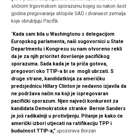
sličnom trgovinskom sporazumu kojeg su nakon šest
godina pregovaranja sklopile SAD i dvanaest zemalja
koje obrubljuju Pacifik.
“
Kada sam bila u Washingtonu s delegacijom
Europskog parlamenta, naši sugovornici u State
Departmentu i Kongresu su nam otvoreno rekli
da je za njih prioritet dovršenje pacifičkog
sporazuma. Sada kada je ta priča gotova,
pregovori oko TTIP-a bi se mogli ubrzati. S
druge strane, kandidatkinja za američku
predsjednicu Hillary Clinton je nedavno izjavila da
ne podržava način na koji je ispregovaran
pacifički sporazum. Njen najveći konkurent za
kandidata Demokratske stranke Bernie Sanders
je još radikalniji u protivljenju. Pitanje je kako će
američki izbori utjecati na ratifikaciju TPP i
budućnost TTIP-a,”
upozorava Borzan.