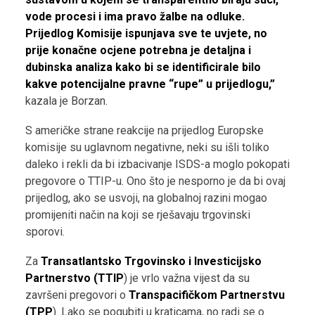
vode procesi i ima pravo žalbe na odluke.
Prijedlog Komisije ispunjava sve te uvjete, no
prije konačne ocjene potrebna je detaljna i
dubinska analiza kako bi se identificirale bilo
kakve potencijalne pravne “rupe” u prijedlogu,”
kazala je Borzan.
S američke strane reakcije na prijedlog Europske
komisije su uglavnom negativne, neki su išli toliko
daleko i rekli da bi izbacivanje ISDS-a moglo pokopati
pregovore o TTIP-u. Ono što je nesporno je da bi ovaj
prijedlog, ako se usvoji, na globalnoj razini mogao
promijeniti način na koji se rješavaju trgovinski
sporovi.
Za
Transatlantsko Trgovinsko i Investicijsko
Partnerstvo (TTIP
) je vrlo važna vijest da su
završeni pregovori o
Transpacifičkom Partnerstvu
(TPP
). Lako se pogubiti u kraticama, no radi se o