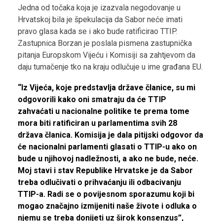
Jedna od točaka koja je izazvala negodovanje u
Hrvatskoj bila je špekulacija da Sabor neće imati
pravo glasa kada se i ako bude ratificirao TTIP.
Zastupnica Borzan je poslala pismena zastupnička
pitanja Europskom Vijeću i Komisiji sa zahtjevom da
daju tumačenje tko na kraju odlučuje u ime građana EU.
“Iz Vijeća, koje predstavlja države članice, su mi
odgovorili kako oni smatraju da će TTIP
zahvaćati u nacionalne politike te prema tome
mora biti ratificiran u parlamentima svih 28
država članica. Komisija je dala pitijski odgovor da
će nacionalni parlamenti glasati o TTIP-u ako on
bude u njihovoj nadležnosti, a ako ne bude, neće.
Moj stavi i stav Republike Hrvatske je da Sabor
treba odlučivati o prihvaćanju ili odbacivanju
TTIP-a. Radi se o povijesnom sporazumu koji bi
mogao značajno izmijeniti naše živote i odluka o
njemu se treba donijeti uz širok konsenzus”,