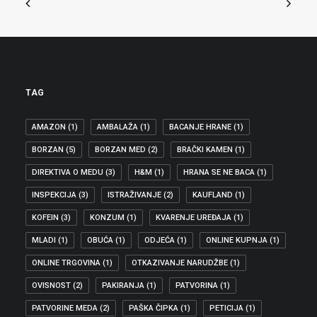
SUFINANCIRANJE UGRADNJE DIZALA
TAG
AMAZON
(1)
AMBALAŽA
(1)
BACANJE HRANE
(1)
BORZAN
(5)
BORZAN MED
(2)
BRAČKI KAMEN
(1)
DIREKTIVA O MEDU
(3)
H&M
(1)
HRANA SE NE BACA
(1)
INSPEKCIJA
(3)
ISTRAŽIVANJE
(2)
KAUFLAND
(1)
KOFEIN
(3)
KONZUM
(1)
KVARENJE UREĐAJA
(1)
MLADI
(1)
OBUĆA
(1)
ODJEĆA
(1)
ONLINE KUPNJA
(1)
ONLINE TRGOVINA
(1)
OTKAZIVANJE NARUDŽBE
(1)
OVISNOST
(2)
PAKIRANJA
(1)
PATVORINA
(1)
PATVORINE MEDA
(2)
PAŠKA ČIPKA
(1)
PETICIJA
(1)