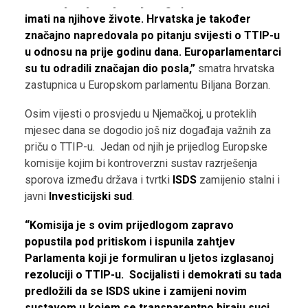
koliki utjecaj zaključenje tog sporazuma može
imati na njihove živote. Hrvatska je također
značajno napredovala po pitanju svijesti o TTIP-u
u odnosu na prije godinu dana. Europarlamentarci
su tu odradili značajan dio posla,”
smatra hrvatska
zastupnica u Europskom parlamentu Biljana Borzan.
Osim vijesti o prosvjedu u Njemačkoj, u proteklih
mjesec dana se dogodio još niz događaja važnih za
priču o TTIP-u. Jedan od njih je prijedlog Europske
komisije kojim bi kontroverzni sustav razrješenja
sporova između država i tvrtki
ISDS
zamijenio stalni i
javni
Investicijski sud
.
“Komisija je s ovim prijedlogom zapravo
popustila pod pritiskom i ispunila zahtjev
Parlamenta koji je formuliran u ljetos izglasanoj
rezoluciji o TTIP-u. Socijalisti i demokrati su tada
predložili da se ISDS ukine i zamijeni novim
sustavom u kojem se transparentno biraju suci,