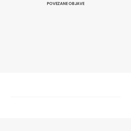
POVEZANE OBJAVE
15.01.2019
BORZAN POZVALA GRAĐANE DA SE
PRIJAVE ZA UGRADNJU DIZALA IZ EU
FONDOVA
Najavu ministrice regionalnog razvoja i EU
fondova Gabrijele Žalac da će se u ovoj…