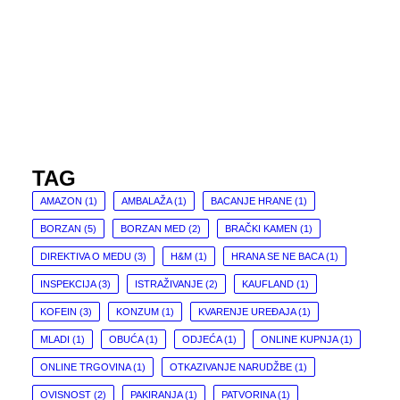
TAG
AMAZON
(1)
AMBALAŽA
(1)
BACANJE HRANE
(1)
BORZAN
(5)
BORZAN MED
(2)
BRAČKI KAMEN
(1)
DIREKTIVA O MEDU
(3)
H&M
(1)
HRANA SE NE BACA
(1)
INSPEKCIJA
(3)
ISTRAŽIVANJE
(2)
KAUFLAND
(1)
KOFEIN
(3)
KONZUM
(1)
KVARENJE UREĐAJA
(1)
MLADI
(1)
OBUĆA
(1)
ODJEĆA
(1)
ONLINE KUPNJA
(1)
ONLINE TRGOVINA
(1)
OTKAZIVANJE NARUDŽBE
(1)
OVISNOST
(2)
PAKIRANJA
(1)
PATVORINA
(1)