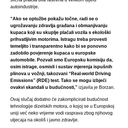
autoindustrije.
“Ako se optužbe pokažu točne, radi se o
ugrožavanju zdravlja građana i obmanjivanju
kupaca koji su skuplje plaćali vozila s ekološki
prihvatljivim motorima. Istragu treba provesti
temeljito i transparentno kako bi se ponovno
zadobilo povjerenje kupaca u europske
automobile. Pozvali smo Europsku komisiju da,
osim istrage, osmisli i sustav mjerenja ispušnih
plinova u vožnji, takozvani “Real-world Driving
Emissions” (RDE) test. Tako se mogu izbjeći
ovakvi skandali u budućnosti,”
izjavila je Borzan.
Ovaj slučaj dodatno će zakomplicirati budućnost
tehnologije dizelskih motora, o kojoj se u Europskoj
uniji već neko vrijeme vodi rasprava zbog njihovog
utjecaja na okoliš i javno zdravlje.