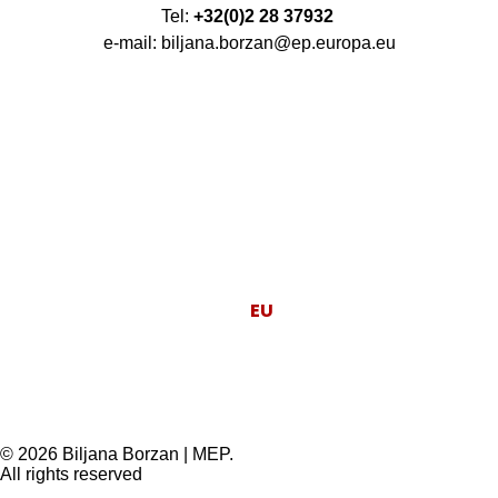
Tel:
+32(0)2 28 37932
e-mail: biljana.borzan@ep.europa.eu
Moj posao je da
EU
radi za ljude.
© 2026 Biljana Borzan | MEP.
All rights reserved