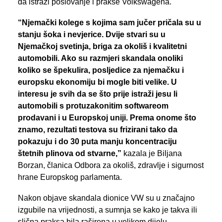
da istraži poslovanje i prakse Volkswagena.
“Njemački kolege s kojima sam jučer pričala su u
stanju šoka i nevjerice. Dvije stvari su u
Njemačkoj svetinja, briga za okoliš i kvalitetni
automobili. Ako su razmjeri skandala onoliki
koliko se špekulira, posljedice za njemačku i
europsku ekonomiju bi mogle biti velike. U
interesu je svih da se što prije istraži jesu li
automobili s protuzakonitim softwareom
prodavani i u Europskoj uniji. Prema onome što
znamo, rezultati testova su frizirani tako da
pokazuju i do 30 puta manju koncentraciju
štetnih plinova od stvarne,”
kazala je Biljana
Borzan, članica Odbora za okoliš, zdravlje i sigurnost
hrane Europskog parlamenta.
Nakon objave skandala dionice VW su u značajno
izgubile na vrijednosti, a sumnja se kako je takva ili
slična praksa bila raširena u velikom dijelu