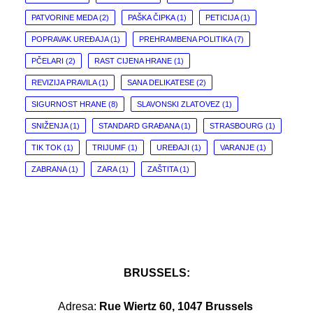
PATVORINE MEDA
(2)
PAŠKA ČIPKA
(1)
PETICIJA
(1)
POPRAVAK UREĐAJA
(1)
PREHRAMBENA POLITIKA
(7)
PČELARI
(2)
RAST CIJENA HRANE
(1)
REVIZIJA PRAVILA
(1)
SANA DELIKATESE
(2)
SIGURNOST HRANE
(8)
SLAVONSKI ZLATOVEZ
(1)
SNIŽENJA
(1)
STANDARD GRAĐANA
(1)
STRASBOURG
(1)
TIK TOK
(1)
TRIJUMF
(1)
UREĐAJI
(1)
VARANJE
(1)
ZABRANA
(1)
ZARA
(1)
ZAŠTITA
(1)
BRUSSELS:
Adresa:
Rue Wiertz 60, 1047 Brussels