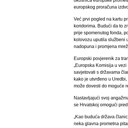
okosnica europske prometne
europskog proračuna izdvoji
Već prvi pogled na kartu p
koridorima. Budući da to zn
prije spomenutog fonda, po
kolovozu uputila službeni 
nadopuna i promjena mreže
Europski povjerenik za tra
„Europska Komisija u vezi 
savjetovati s državama čla
kako je utvrđeno u Uredbi, 
može dovesti do moguće re
Nastavljajući svoj angažma
se Hrvatskoj omogući predla
„Kao buduća država članica
neka glavna prometna pitan