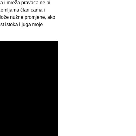
ta i mreža pravaca ne bi
 zemljama članicama i
dlože nužne promjene, ako
t istoka i juga moje