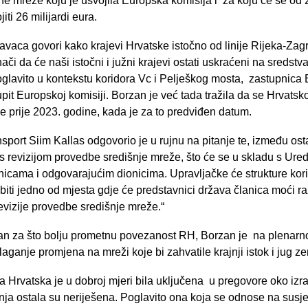
 mreže koju je usvojila Europska komisija i za koju će se od 
ti 26 milijardi eura.
ravaca govori kako krajevi Hrvatske istočno od linije Rijeka-Z
ači da će naši istočni i južni krajevi ostati uskraćeni na sredstv
glavito u kontekstu koridora Vc i Pelješkog mosta, zastupnica B
upit Europskoj komisiji. Borzan je već tada tražila da se Hrvats
 prije 2023. godine, kada je za to predviđen datum.
nsport Siim Kallas odgovorio je u rujnu na pitanje te, između os
s revizijom provedbe središnje mreže, što će se u skladu s Ured
nicama i odgovarajućim dionicima. Upravljačke će strukture kor
biti jedno od mjesta gdje će predstavnici država članica moći raz
vizije provedbe središnje mreže.“
n za što bolju prometnu povezanost RH, Borzan je na plenarnoj 
ganje promjena na mreži koje bi zahvatile krajnji istok i jug ze
 Hrvatska je u dobroj mjeri bila uključena u pregovore oko izra
ja ostala su neriješena. Poglavito ona koja se odnose na susj