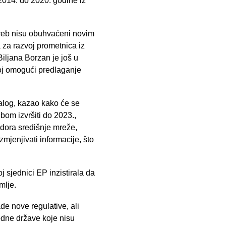
2014. do 2020. godine iz
agreb nisu obuhvaćeni novim
a za razvoj prometnica iz
iljana Borzan je još u
koj omogući predlaganje
talog, kazao kako će se
bom izvršiti do 2023.,
idora središnje mreže,
mjenjivati informacije, što
sjednici EP inzistirala da
mlje.
de nove regulative, ali
edne države koje nisu