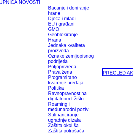
UPNICA
NOVOSTI
Bacanje i doniranje
hrane
Djeca i mladi
EU i građani
GMO
Geoblokiranje
Hrana
Jednaka kvaliteta
proizvoda
Oznake zemljopisnog
podrijetla
Poljoprivreda
Prava žena
PREGLED AK
Programirano
kvarenje uređaja
Politika
Ravnopravnost na
digitalnom tržištu
Roaming i
međunarodni pozivi
Sufinanciranje
ugradnje dizala
Zaštita okoliša
Zaštita potrošača