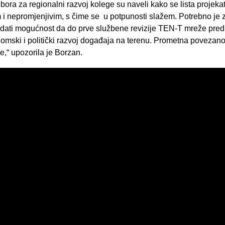
bora za regionalni razvoj kolege su naveli kako se lista projeka
im i nepromjenjivim, s čime se u potpunosti slažem. Potrebno je
dati mogućnost da do prve službene revizije TEN-T mreže pre
omski i politički razvoj događaja na terenu. Prometna povezanos
me,“ upozorila je Borzan.