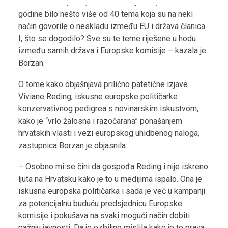
različite teme, dok je u dosadašnjem dijelu ove
godine bilo nešto više od 40 tema koja su na neki
način govorile o neskladu između EU i država članica.
I, što se dogodilo? Sve su te teme riješene u hodu
između samih država i Europske komisije – kazala je
Borzan.
O tome kako objašnjava prilično patetične izjave
Viviane Reding, iskusne europske političarke
konzervativnog pedigrea s novinarskim iskustvom,
kako je “vrlo žalosna i razočarana” ponašanjem
hrvatskih vlasti i vezi europskog uhidbenog naloga,
zastupnica Borzan je objasnila:
– Osobno mi se čini da gospođa Reding i nije iskreno
ljuta na Hrvatsku kako je to u medijima ispalo. Ona je
iskusna europska političarka i sada je već u kampanji
za potencijalnu buduću predsjednicu Europske
komisije i pokušava na svaki mogući način dobiti
pažnju javnosti. Da je ozbiljno mislila kako je to prava