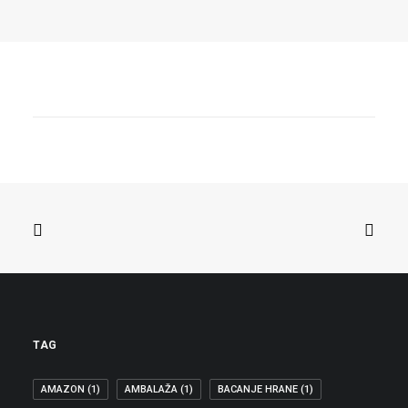
02.10.2016
BORZAN TRAŽI HITNU REAKCIJU EU
NA LAŽNE LIJEKOVE NA INTERNETU
Pojava proizvoda Miracle Mineral Solution
(MMS) na hrvatskom tržištu, koji se
nabavlja…
ZAŠTITA POTROŠAČA
TAG
AMAZON
(1)
AMBALAŽA
(1)
BACANJE HRANE
(1)