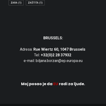
ZARA
(1)
ZAŠTITA
(1)
BRUSSELS:
Adresa:
Rue Wiertz 60, 1047 Brussels
Tel:
+32(0)2 28 37932
e-mail: biljana.borzan@ep.europa.eu
Moj posao je da
EU
radi za ljude.