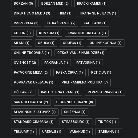
BORZAN
(5)
BORZAN MED
(2)
BRAČKI KAMEN
(1)
DIREKTIVA O MEDU
(3)
H&M
(1)
HRANA SE NE BACA
(1)
INSPEKCIJA
(3)
ISTRAŽIVANJE
(2)
KAUFLAND
(1)
KOFEIN
(3)
KONZUM
(1)
KVARENJE UREĐAJA
(1)
MLADI
(1)
OBUĆA
(1)
ODJEĆA
(1)
ONLINE KUPNJA
(1)
ONLINE TRGOVINA
(1)
OTKAZIVANJE NARUDŽBE
(1)
OVISNOST
(2)
PAKIRANJA
(1)
PATVORINA
(1)
PATVORINE MEDA
(2)
PAŠKA ČIPKA
(1)
PETICIJA
(1)
POPRAVAK UREĐAJA
(1)
PREHRAMBENA POLITIKA
(7)
PČELARI
(2)
RAST CIJENA HRANE
(1)
REVIZIJA PRAVILA
(1)
SANA DELIKATESE
(2)
SIGURNOST HRANE
(8)
SLAVONSKI ZLATOVEZ
(1)
SNIŽENJA
(1)
STANDARD GRAĐANA
(1)
STRASBOURG
(1)
TIK TOK
(1)
TRIJUMF
(1)
UREĐAJI
(1)
VARANJE
(1)
ZABRANA
(1)