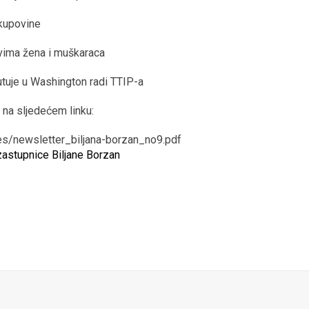
 kupovine
avima žena i muškaraca
utuje u Washington radi TTIP-a
na sljedećem linku:
les/newsletter_biljana-borzan_no9.pdf