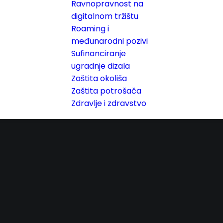
Ravnopravnost na
digitalnom tržištu
Roaming i
međunarodni pozivi
Sufinanciranje
ugradnje dizala
Zaštita okoliša
Zaštita potrošača
Zdravlje i zdravstvo