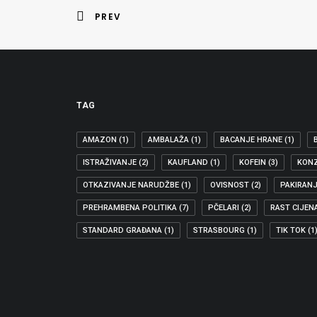
PREV
TAG
AMAZON
(1)
AMBALAŽA
(1)
BACANJE HRANE
(1)
ISTRAŽIVANJE
(2)
KAUFLAND
(1)
KOFEIN
(3)
KON
OTKAZIVANJE NARUDŽBE
(1)
OVISNOST
(2)
PAKIRAN
PREHRAMBENA POLITIKA
(7)
PČELARI
(2)
RAST CIJEN
01.06.2017
STANDARD GRAĐANA
(1)
STRASBOURG
(1)
TIK TOK
(1
IZGLASANA UREDBA BILJANE BORZAN O PREK
Odbor za unutrašnje tržište i zaštitu potrošača Europ
RAVNOPRAVNOST NA DIGITALNOM TRŽIŠTU
,
GEOBLOKIRANJ