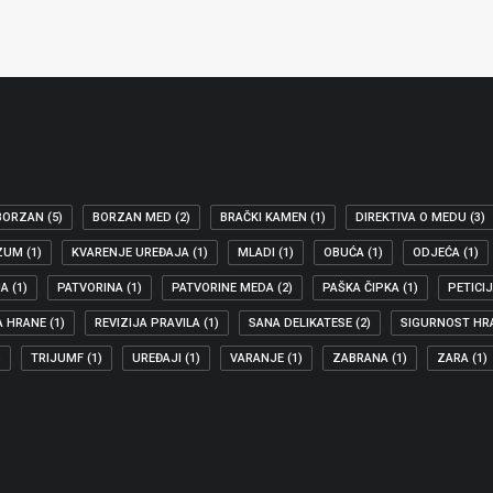
BORZAN
(5)
BORZAN MED
(2)
BRAČKI KAMEN
(1)
DIREKTIVA O MEDU
(3)
ZUM
(1)
KVARENJE UREĐAJA
(1)
MLADI
(1)
OBUĆA
(1)
ODJEĆA
(1)
JA
(1)
PATVORINA
(1)
PATVORINE MEDA
(2)
PAŠKA ČIPKA
(1)
PETICI
A HRANE
(1)
REVIZIJA PRAVILA
(1)
SANA DELIKATESE
(2)
SIGURNOST HR
)
TRIJUMF
(1)
UREĐAJI
(1)
VARANJE
(1)
ZABRANA
(1)
ZARA
(1)
OGRANIČNOJ DOSTAVI PAKETA
skog parlamenta izglasao je…
E