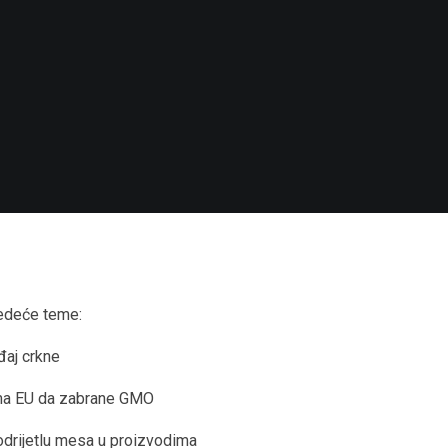
edeće teme:
đaj crkne
ama EU da zabrane GMO
 podrijetlu mesa u proizvodima