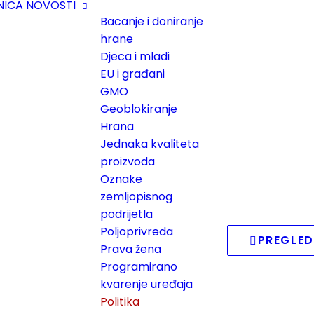
NICA
NOVOSTI
Bacanje i doniranje
hrane
Djeca i mladi
EU i građani
GMO
Geoblokiranje
Hrana
Jednaka kvaliteta
proizvoda
Oznake
zemljopisnog
podrijetla
Poljoprivreda
PREGLED
Prava žena
Programirano
kvarenje uređaja
Politika