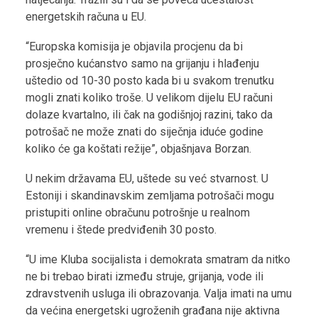
energetskih računa u EU.
“Europska komisija je objavila procjenu da bi
prosječno kućanstvo samo na grijanju i hlađenju
uštedio od 10-30 posto kada bi u svakom trenutku
mogli znati koliko troše. U velikom dijelu EU računi
dolaze kvartalno, ili čak na godišnjoj razini, tako da
potrošač ne može znati do siječnja iduće godine
koliko će ga koštati režije”, objašnjava Borzan.
U nekim državama EU, uštede su već stvarnost. U
Estoniji i skandinavskim zemljama potrošači mogu
pristupiti online obračunu potrošnje u realnom
vremenu i štede predviđenih 30 posto.
“U ime Kluba socijalista i demokrata smatram da nitko
ne bi trebao birati između struje, grijanja, vode ili
zdravstvenih usluga ili obrazovanja. Valja imati na umu
da većina energetski ugroženih građana nije aktivna