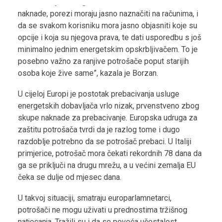
u ovom izvješću izglasali da se skriveni troškovi,
naknade, porezi moraju jasno naznačiti na računima, i
da se svakom korisniku mora jasno objasniti koje su
opcije i koja su njegova prava, te dati usporedbu s još
minimalno jednim energetskim opskrbljivačem. To je
posebno važno za ranjive potrošače poput starijih
osoba koje žive same”, kazala je Borzan.
U cijeloj Europi je postotak prebacivanja usluge
energetskih dobavljača vrlo nizak, prvenstveno zbog
skupe naknade za prebacivanje. Europska udruga za
zaštitu potrošača tvrdi da je razlog tome i dugo
razdoblje potrebno da se potrošač prebaci. U Italiji
primjerice, potrošač mora čekati rekordnih 78 dana da
ga se priključi na drugu mrežu, a u većini zemalja EU
čeka se dulje od mjesec dana.
U takvoj situaciji, smatraju europarlamnetarci,
potrošači ne mogu uživati u prednostima tržišnog
natjecanja. Tražili su i da se poveća učestalost