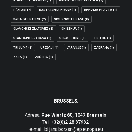
POPRAVAK UREĐAJA
(1)
PREHRAMBENA POLITIKA
(7)
PČELARI
(2)
RAST CIJENA HRANE
(1)
REVIZIJA PRAVILA
(1)
SANA DELIKATESE
(2)
SIGURNOST HRANE
(8)
SLAVONSKI ZLATOVEZ
(1)
SNIŽENJA
(1)
STANDARD GRAĐANA
(1)
STRASBOURG
(1)
TIK TOK
(1)
TRIJUMF
(1)
UREĐAJI
(1)
VARANJE
(1)
ZABRANA
(1)
ZARA
(1)
ZAŠTITA
(1)
BRUSSELS:
Adresa:
Rue Wiertz 60, 1047 Brussels
Tel:
+32(0)2 28 37932
e-mail: biljana.borzan@ep.europa.eu