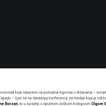
roizvoda koje nalazimo na policama trgovina u državama – novijim
Zapadu – čulo se na današnjoj konferenciji za medije koja je održa
ane Borzan
, te u suradnji s njezinom češkom kolegicom
Olgom 