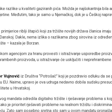
ike razlike u kvaliteti gaziranih pića. Možda je najšokantnija bila
njetine. Međutim, tako je samo u Njemačkoj, dok je u Češkoj napra
primjerice riblji štapići koji za tržište novijih država članica ima
u Danskoj. Dakle, nema izlika o razlikama zbog sirovina iz određe
žište – kazala je Borzan.
kom agencijom za hranu provesti i istraživanje usporedbe proizvo
hrambenih proizvoda, u istraživanje će usključiti i neprehramben
or Vujnović
iz Društva “Potrošač” koji je pozdravio odluku da se 
 EU. Naime, upravo je ova udruga nedavno dobila sudsku presudu p
litete u Hrvatskoj.
ovog mandata odredila digitalno tržište i rješavanje problema s k
ko je prioritet rješavati probleme na realnom tržištu i diskrimina
ću. Zato sam posebno sretna sto sam u ovom mandatu pronašla