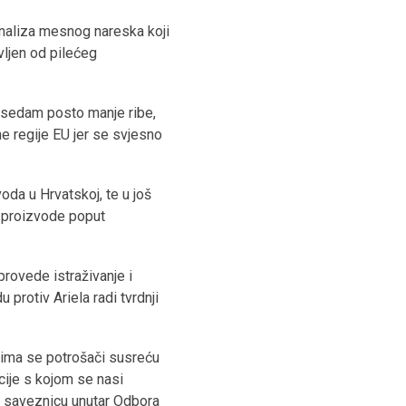
 analiza mesnog nareska koji
vljen od pilećeg
ju sedam posto manje ribe,
ne regije EU jer se svjesno
da u Hrvatskoj, te u još
e proizvode poput
provede istraživanje i
rotiv Ariela radi tvrdnji
ojima se potrošači susreću
cije s kojom se nasi
 saveznicu unutar Odbora