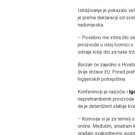
Istraživanje je pokazalo vel
je prema deklaraciji od svi
nadomjeska.
– Posebno me iritira što se 
proizvode u istoj tvornici 
odvaja lošiji dio za naše tr
Borzan će zajedno s Hrvats
dvije države EU. Pored pre
higijenskih potrepština.
Konferenciji je nazočio i
Ig
neprehrambenih proizvoda u
da je deterdžent slabije kva
– Komisija si je za temelj 
online. Međutim, smatram ka
građani svakodnevno susre