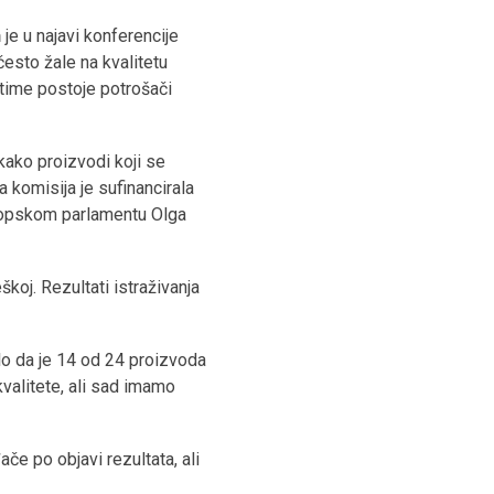
n
je u najavi konferencije
esto žale na kvalitetu
 time postoje potrošači
kako proizvodi koji se
a komisija je sufinancirala
Europskom parlamentu Olga
koj. Rezultati istraživanja
lo da je 14 od 24 proizvoda
valitete, ali sad imamo
če po objavi rezultata, ali