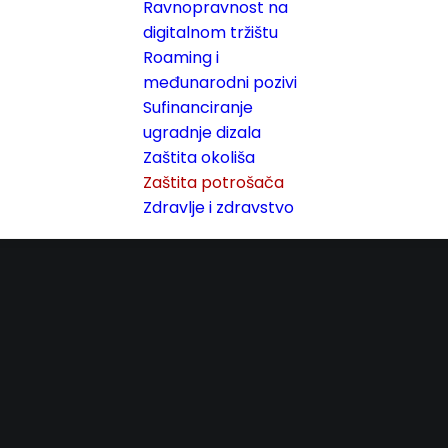
Ravnopravnost na
digitalnom tržištu
Roaming i
međunarodni pozivi
Sufinanciranje
ugradnje dizala
Zaštita okoliša
Zaštita potrošača
Zdravlje i zdravstvo