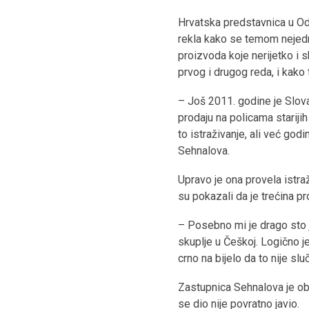
Hrvatska predstavnica u O
rekla kako se temom nejedna
proizvoda koje nerijetko i 
prvog i drugog reda, i kako to
– Još 2011. godine je Slova
prodaju na policama starijih
to istraživanje, ali već go
Sehnalova.
Upravo je ona provela istra
su pokazali da je trećina pr
– Posebno mi je drago sto j
skuplje u Češkoj. Logično j
crno na bijelo da to nije slu
Zastupnica Sehnalova je obja
se dio nije povratno javio.