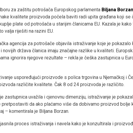
dboru za zaštitu potrošača Europskog parlamenta
Biljana Borza
ke kvalitete proizvoda počela baviti radi upita građana koji se č
skuplje plate od potrošača u starijim članicama EU. Kazala je kako
 valja riješiti na razini EU.
čka agencija za potrošače objavila istraživanje koje je pokazalo 
 i novijih država članica imaju značajne razlike u kvaliteti. Europsk
dinama ignorira njegove rezultate – rekla je češka zastupnica u 
živanje uspoređujući proizvode s polica trgovina u Njemačkoj i Češ
oizvoda različite kvalitete. Čak 8 od 24 proizvoda je različito.
e zastupnica uvažila i cjenovnu dimenziju, istraživanje je pokaza
e pretpostaviti da ako plaćamo više da dobivamo proizvod bolje k
čaj – komentirala je Biljana Borzan.
snila proces istraživanja i navela kako je konzultirala i proizvođa