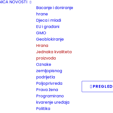
NICA
NOVOSTI
Bacanje i doniranje
hrane
Djeca i mladi
EU i građani
GMO
Geoblokiranje
Hrana
Jednaka kvaliteta
proizvoda
Oznake
zemljopisnog
podrijetla
Poljoprivreda
PREGLED
Prava žena
Programirano
kvarenje uređaja
Politika