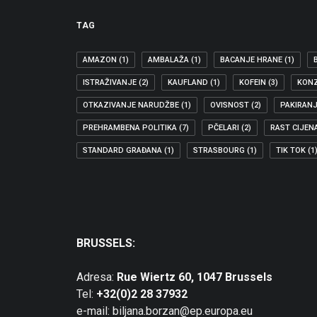
TAG
AMAZON
(1)
AMBALAŽA
(1)
BACANJE HRANE
(1)
ISTRAŽIVANJE
(2)
KAUFLAND
(1)
KOFEIN
(3)
KON
OTKAZIVANJE NARUDŽBE
(1)
OVISNOST
(2)
PAKIRAN
PREHRAMBENA POLITIKA
(7)
PČELARI
(2)
RAST CIJEN
02.10.2016
STANDARD GRAĐANA
(1)
STRASBOURG
(1)
TIK TOK
(1
BORZAN TRAŽI HITNU REAKCIJU EU NA LAŽNE
Pojava proizvoda Miracle Mineral Solution (MMS) na hr
ZAŠTITA POTROŠAČA
BRUSSELS:
Adresa:
Rue Wiertz 60, 1047 Brussels
Tel:
+32(0)2 28 37932
e-mail: biljana.borzan@ep.europa.eu