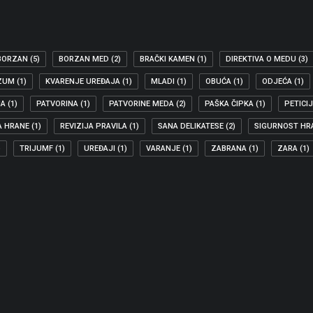
BORZAN
(5)
BORZAN MED
(2)
BRAČKI KAMEN
(1)
DIREKTIVA O MEDU
(3)
ZUM
(1)
KVARENJE UREĐAJA
(1)
MLADI
(1)
OBUĆA
(1)
ODJEĆA
(1)
JA
(1)
PATVORINA
(1)
PATVORINE MEDA
(2)
PAŠKA ČIPKA
(1)
PETICI
A HRANE
(1)
REVIZIJA PRAVILA
(1)
SANA DELIKATESE
(2)
SIGURNOST HR
)
TRIJUMF
(1)
UREĐAJI
(1)
VARANJE
(1)
ZABRANA
(1)
ZARA
(1)
 LIJEKOVE NA INTERNETU
vatskom tržištu, koji se nabavlja…