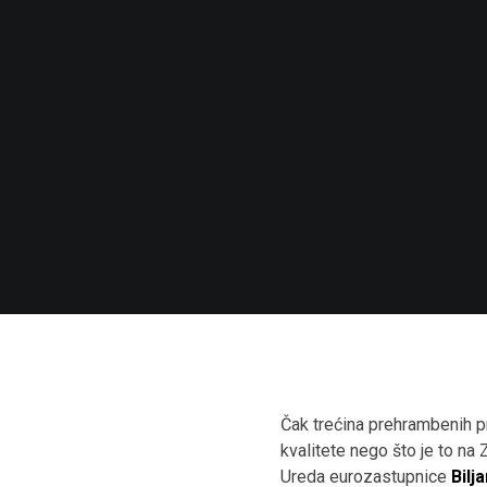
Čak trećina prehrambenih p
kvalitete nego što je to na 
Ureda eurozastupnice
Bilj