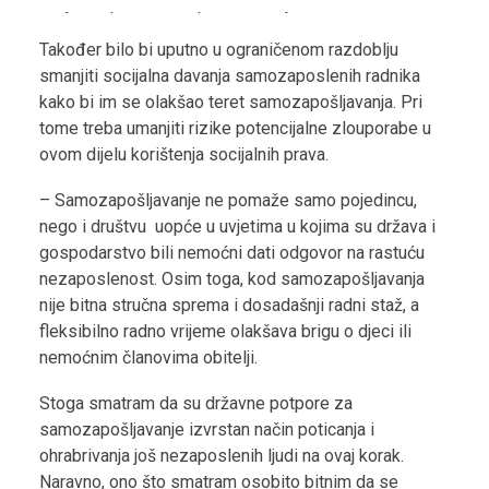
imaju i zaposlenici u privatnom i javnom sektoru.
Također bilo bi uputno u ograničenom razdoblju
smanjiti socijalna davanja samozaposlenih radnika
kako bi im se olakšao teret samozapošljavanja. Pri
tome treba umanjiti rizike potencijalne zlouporabe u
ovom dijelu korištenja socijalnih prava.
– Samozapošljavanje ne pomaže samo pojedincu,
nego i društvu uopće u uvjetima u kojima su država i
gospodarstvo bili nemoćni dati odgovor na rastuću
nezaposlenost. Osim toga, kod samozapošljavanja
nije bitna stručna sprema i dosadašnji radni staž, a
fleksibilno radno vrijeme olakšava brigu o djeci ili
nemoćnim članovima obitelji.
Stoga smatram da su državne potpore za
samozapošljavanje izvrstan način poticanja i
ohrabrivanja još nezaposlenih ljudi na ovaj korak.
Naravno, ono što smatram osobito bitnim da se