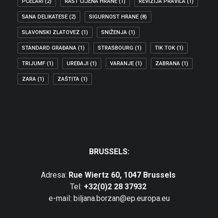
PČELARI
(2)
RAST CIJENA HRANE
(1)
REVIZIJA PRAVILA
(1)
SANA DELIKATESE
(2)
SIGURNOST HRANE
(8)
SLAVONSKI ZLATOVEZ
(1)
SNIŽENJA
(1)
STANDARD GRAĐANA
(1)
STRASBOURG
(1)
TIK TOK
(1)
TRIJUMF
(1)
UREĐAJI
(1)
VARANJE
(1)
ZABRANA
(1)
ZARA
(1)
ZAŠTITA
(1)
BRUSSELS:
Adresa:
Rue Wiertz 60, 1047 Brussels
Tel:
+32(0)2 28 37932
e-mail: biljana.borzan@ep.europa.eu