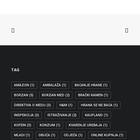
ROVOVSKE BORBE
DOGOVOR EU INSTITUCIJA O ZABRANI
RAZLIČITE KVALITETE NA ISTOKU I
ZAPADU EU Sinoć je nakon…
JEDNAKA KVALITETA PROIZVODA
,
IZDVOJENO
TAG
AMAZON
(1)
AMBALAŽA
(1)
BACANJE HRANE
(1)
BORZAN
(5)
BORZAN MED
(2)
BRAČKI KAMEN
(1)
DIREKTIVA O MEDU
(3)
H&M
(1)
HRANA SE NE BACA
(1)
INSPEKCIJA
(3)
ISTRAŽIVANJE
(2)
KAUFLAND
(1)
KOFEIN
(3)
KONZUM
(1)
KVARENJE UREĐAJA
(1)
MLADI
(1)
OBUĆA
(1)
ODJEĆA
(1)
ONLINE KUPNJA
(1)