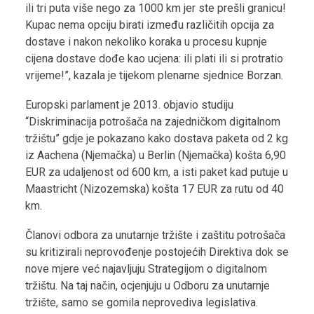
ili tri puta više nego za 1000 km jer ste prešli granicu!
Kupac nema opciju birati između različitih opcija za
dostave i nakon nekoliko koraka u procesu kupnje
cijena dostave dođe kao ucjena: ili plati ili si protratio
vrijeme!”, kazala je tijekom plenarne sjednice Borzan.
Europski parlament je 2013. objavio studiju
“Diskriminacija potrošača na zajedničkom digitalnom
tržištu” gdje je pokazano kako dostava paketa od 2 kg
iz Aachena (Njemačka) u Berlin (Njemačka) košta 6,90
EUR za udaljenost od 600 km, a isti paket kad putuje u
Maastricht (Nizozemska) košta 17 EUR za rutu od 40
km.
Članovi odbora za unutarnje tržište i zaštitu potrošača
su kritizirali neprovođenje postojećih Direktiva dok se
nove mjere već najavljuju Strategijom o digitalnom
tržištu. Na taj način, ocjenjuju u Odboru za unutarnje
tržište, samo se gomila neprovediva legislativa.