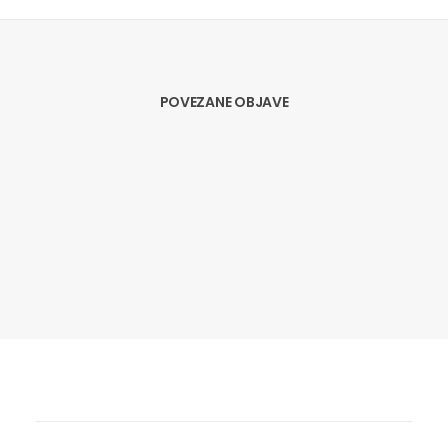
POVEZANE OBJAVE
22.03.2019
BORZAN: TEŠKO JE NE BITI
EMOCIONALAN, OVO JE KRAJ