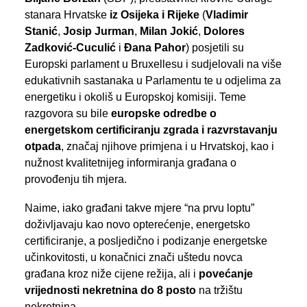
stanara Hrvatske
iz Osijeka i Rijeke
(
Vladimir
Stanić
,
Josip Jurman
,
Milan Jokić
,
Dolores
Zadković-Cuculić
i
Đana Pahor
) posjetili su
Europski parlament u Bruxellesu i sudjelovali na više
edukativnih sastanaka u Parlamentu te u odjelima za
energetiku i okoliš u Europskoj komisiji. Teme
razgovora su bile
europske odredbe o
energetskom certificiranju zgrada i razvrstavanju
otpada
, značaj njihove primjena i u Hrvatskoj, kao i
nužnost kvalitetnijeg informiranja građana o
provođenju tih mjera.
Naime, iako građani takve mjere “na prvu loptu”
doživljavaju kao novo opterećenje, energetsko
certificiranje, a posljedično i podizanje energetske
učinkovitosti, u konačnici znači uštedu novca
građana kroz niže cijene režija, ali i
povećanje
vrijednosti nekretnina do 8 posto
na tržištu
nekretnina.