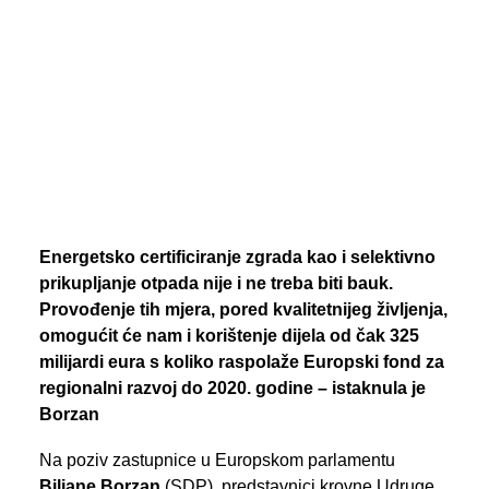
PREGLED AKTIVNOSTI ZASTUPNIKA
SEARCH
Energetsko certificiranje zgrada kao i selektivno
prikupljanje otpada nije i ne treba biti bauk.
Provođenje tih mjera, pored kvalitetnijeg življenja,
omogućit će nam i korištenje dijela od čak 325
milijardi eura s koliko raspolaže Europski fond za
regionalni razvoj do 2020. godine – istaknula je
Borzan
Na poziv zastupnice u Europskom parlamentu
Biljane Borzan
(SDP), predstavnici krovne Udruge