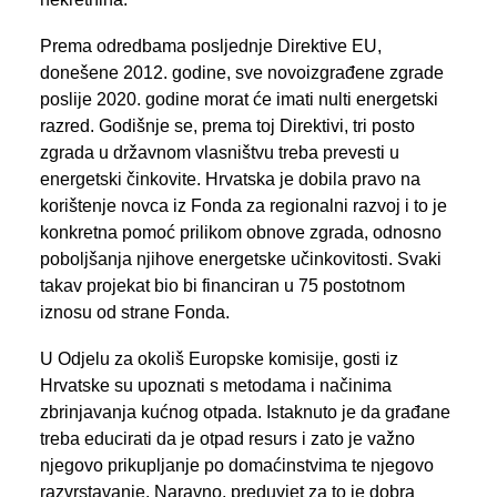
Prema odredbama posljednje Direktive EU,
donešene 2012. godine, sve novoizgrađene zgrade
poslije 2020. godine morat će imati nulti energetski
razred. Godišnje se, prema toj Direktivi, tri posto
zgrada u državnom vlasništvu treba prevesti u
energetski činkovite. Hrvatska je dobila pravo na
korištenje novca iz Fonda za regionalni razvoj i to je
konkretna pomoć prilikom obnove zgrada, odnosno
poboljšanja njihove energetske učinkovitosti. Svaki
takav projekat bio bi financiran u 75 postotnom
iznosu od strane Fonda.
U Odjelu za okoliš Europske komisije, gosti iz
Hrvatske su upoznati s metodama i načinima
zbrinjavanja kućnog otpada. Istaknuto je da građane
treba educirati da je otpad resurs i zato je važno
njegovo prikupljanje po domaćinstvima te njegovo
razvrstavanje. Naravno, preduvjet za to je dobra