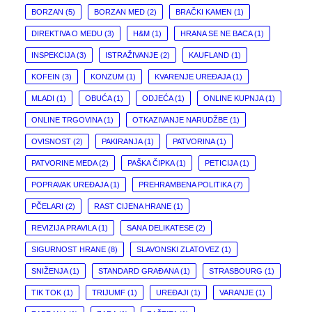
BORZAN
(5)
BORZAN MED
(2)
BRAČKI KAMEN
(1)
DIREKTIVA O MEDU
(3)
H&M
(1)
HRANA SE NE BACA
(1)
INSPEKCIJA
(3)
ISTRAŽIVANJE
(2)
KAUFLAND
(1)
KOFEIN
(3)
KONZUM
(1)
KVARENJE UREĐAJA
(1)
MLADI
(1)
OBUĆA
(1)
ODJEĆA
(1)
ONLINE KUPNJA
(1)
ONLINE TRGOVINA
(1)
OTKAZIVANJE NARUDŽBE
(1)
OVISNOST
(2)
PAKIRANJA
(1)
PATVORINA
(1)
PATVORINE MEDA
(2)
PAŠKA ČIPKA
(1)
PETICIJA
(1)
POPRAVAK UREĐAJA
(1)
PREHRAMBENA POLITIKA
(7)
PČELARI
(2)
RAST CIJENA HRANE
(1)
REVIZIJA PRAVILA
(1)
SANA DELIKATESE
(2)
SIGURNOST HRANE
(8)
SLAVONSKI ZLATOVEZ
(1)
SNIŽENJA
(1)
STANDARD GRAĐANA
(1)
STRASBOURG
(1)
TIK TOK
(1)
TRIJUMF
(1)
UREĐAJI
(1)
VARANJE
(1)