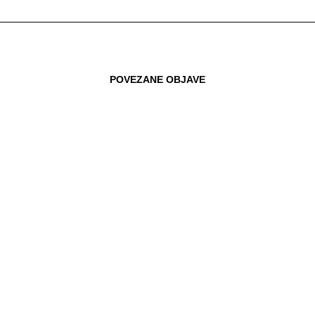
POVEZANE OBJAVE
17.03.2017
BORZAN: OTPAD NIJE SMEĆE VEĆ
RESURS KOJEG HRVATSKA