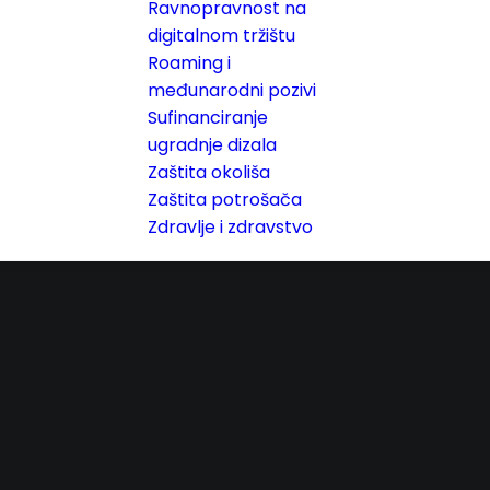
Ravnopravnost na
digitalnom tržištu
Roaming i
međunarodni pozivi
Sufinanciranje
ugradnje dizala
Zaštita okoliša
Zaštita potrošača
Zdravlje i zdravstvo