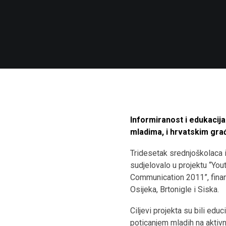
Informiranost i edukacij
mladima, i hrvatskim gra
Tridesetak srednjoškolaca i
sudjelovalo u projektu “You
Communication 2011”, financ
Osijeka, Brtonigle i Siska.
Ciljevi projekta su bili edu
poticanjem mladih na aktiv