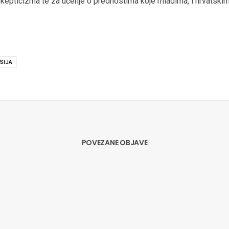
oskepticizma te za učenje o prednostima koje mladima, i hrvatski
SIJA
POVEZANE OBJAVE