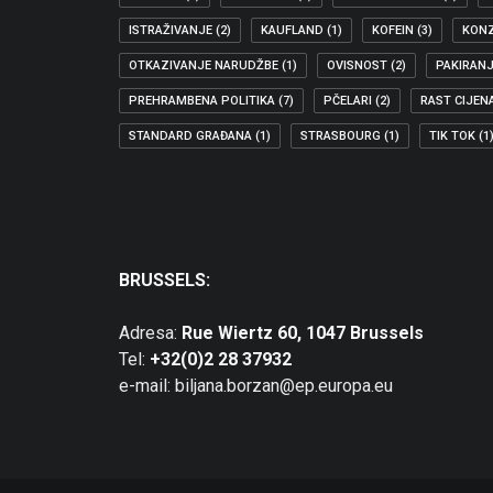
ISTRAŽIVANJE
(2)
KAUFLAND
(1)
KOFEIN
(3)
KON
OTKAZIVANJE NARUDŽBE
(1)
OVISNOST
(2)
PAKIRAN
PREHRAMBENA POLITIKA
(7)
PČELARI
(2)
RAST CIJEN
04.10.2014
STANDARD GRAĐANA
(1)
STRASBOURG
(1)
TIK TOK
(1
NOVI BROJ NEWSLETTERA ZASTUPNICE BORZ
U 6. broju newslettera donosimo: Lijekovi pod resorom
ZAŠTITA POTROŠAČA
,
POLITIKA
BRUSSELS:
Adresa:
Rue Wiertz 60, 1047 Brussels
Tel:
+32(0)2 28 37932
e-mail: biljana.borzan@ep.europa.eu