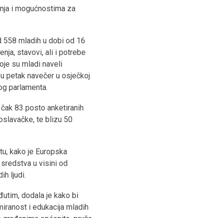
enja i mogućnostima za
od 558 mladih u dobi od 16
nja, stavovi, ali i potrebe
oje su mladi naveli
u petak navečer u osječkoj
kog parlamenta.
, čak 83 posto anketiranih
oslavačke, te blizu 50
tu, kako je Europska
sredstva u visini od
h ljudi.
utim, dodala je kako bi
rmiranost i edukacija mladih