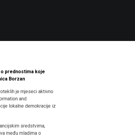
e o prednostima koje
nica Borzan
oteklih je mjeseci aktivno
formation and
cije lokalne demokracije iz
inancijskim sredstvima,
rava među mladima o