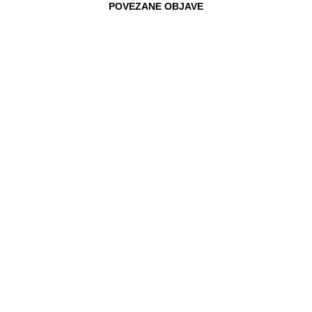
POVEZANE OBJAVE
23.11.2017
BORZAN ODBLOKIRALA HRVATSKE
ONLINE KUPCE
Ovaj tjedan su završeni pregovori o
Direktivi o geoblokiranju i drugim
vrstama…