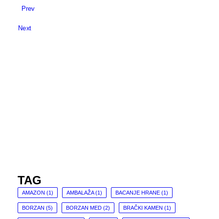
Prev
Next
TAG
AMAZON
(1)
AMBALAŽA
(1)
BACANJE HRANE
(1)
BORZAN
(5)
BORZAN MED
(2)
BRAČKI KAMEN
(1)