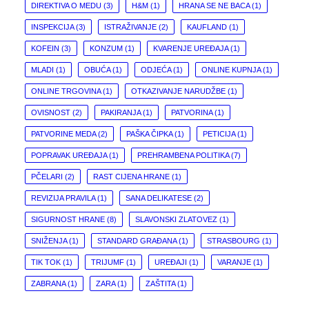
DIREKTIVA O MEDU
(3)
H&M
(1)
HRANA SE NE BACA
(1)
INSPEKCIJA
(3)
ISTRAŽIVANJE
(2)
KAUFLAND
(1)
KOFEIN
(3)
KONZUM
(1)
KVARENJE UREĐAJA
(1)
MLADI
(1)
OBUĆA
(1)
ODJEĆA
(1)
ONLINE KUPNJA
(1)
ONLINE TRGOVINA
(1)
OTKAZIVANJE NARUDŽBE
(1)
OVISNOST
(2)
PAKIRANJA
(1)
PATVORINA
(1)
PATVORINE MEDA
(2)
PAŠKA ČIPKA
(1)
PETICIJA
(1)
POPRAVAK UREĐAJA
(1)
PREHRAMBENA POLITIKA
(7)
PČELARI
(2)
RAST CIJENA HRANE
(1)
REVIZIJA PRAVILA
(1)
SANA DELIKATESE
(2)
SIGURNOST HRANE
(8)
SLAVONSKI ZLATOVEZ
(1)
SNIŽENJA
(1)
STANDARD GRAĐANA
(1)
STRASBOURG
(1)
TIK TOK
(1)
TRIJUMF
(1)
UREĐAJI
(1)
VARANJE
(1)
ZABRANA
(1)
ZARA
(1)
ZAŠTITA
(1)