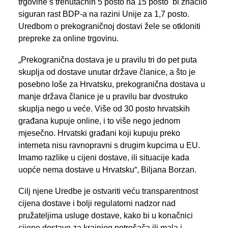
trgovine s trenutačnih 5 posto na 15 posto bi značilo
siguran rast BDP-a na razini Unije za 1,7 posto.
Uredbom o prekograničnoj dostavi žele se otkloniti
prepreke za online trgovinu.
„Prekogranična dostava je u pravilu tri do pet puta
skuplja od dostave unutar države članice, a što je
posebno loše za Hrvatsku, prekogranična dostava u
manje država članice je u pravilu bar dvostruko
skuplja nego u veće. Više od 30 posto hrvatskih
građana kupuje online, i to više nego jednom
mjesečno. Hrvatski građani koji kupuju preko
interneta nisu ravnopravni s drugim kupcima u EU.
Imamo razlike u cijeni dostave, ili situacije kada
uopće nema dostave u Hrvatsku“, Biljana Borzan.
Cilj njene Uredbe je ostvariti veću transparentnost
cijena dostave i bolji regulatorni nadzor nad
pružateljima usluge dostave, kako bi u konačnici
cijene dostave za krajnjeg potrošača ili mala i