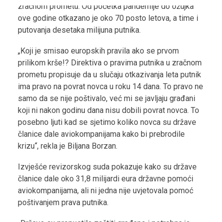
zračnom prometu. Od početka pandemije do ožujka
ove godine otkazano je oko 70 posto letova, a time i
putovanja desetaka milijuna putnika.
„Koji je smisao europskih pravila ako se prvom
prilikom krše!? Direktiva o pravima putnika u zračnom
prometu propisuje da u slučaju otkazivanja leta putnik
ima pravo na povrat novca u roku 14 dana. To pravo ne
samo da se nije poštivalo, već mi se javljaju građani
koji ni nakon godinu dana nisu dobili povrat novca. To
posebno ljuti kad se sjetimo koliko novca su države
članice dale aviokompanijama kako bi prebrodile
krizu“, rekla je Biljana Borzan.
Izvješće revizorskog suda pokazuje kako su države
članice dale oko 31,8 milijardi eura državne pomoći
aviokompanijama, ali ni jedna nije uvjetovala pomoć
poštivanjem prava putnika.