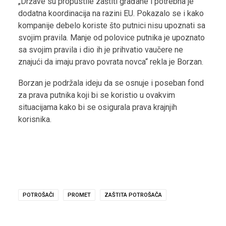
„Države su propustile zaštiti građane i potrebna je
dodatna koordinacija na razini EU. Pokazalo se i kako
kompanije debelo koriste što putnici nisu upoznati sa
svojim pravila. Manje od polovice putnika je upoznato
sa svojim pravila i dio ih je prihvatio vaučere ne
znajući da imaju pravo povrata novca“ rekla je Borzan.
Borzan je podržala ideju da se osnuje i poseban fond
za prava putnika koji bi se koristio u ovakvim
situacijama kako bi se osigurala prava krajnjih
korisnika.
POTROŠAČI
PROMET
ZAŠTITA POTROŠAČA