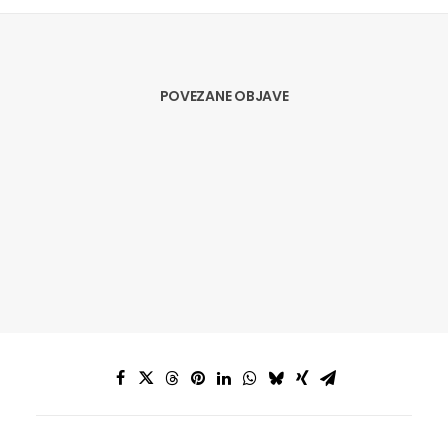
POVEZANE OBJAVE
01.05.2020
BORZAN: NEDOPUSTIVO JE DA SE
AVIOPRIJEVOZNIKE SPAŠAVA PREKO
LEĐA PUTNIKA