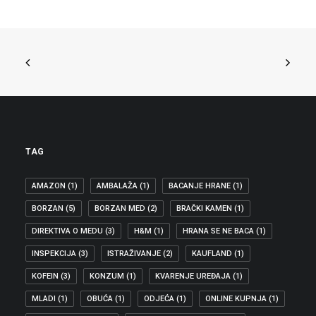
Potpredsjednica Europskih socijalista
Biljana Borzan obrušila se zajedničku izjavu
12…
ZAŠTITA POTROŠAČA
,
IZDVOJENO
,
EKONOMIJA
TAG
AMAZON
(1)
AMBALAŽA
(1)
BACANJE HRANE
(1)
BORZAN
(5)
BORZAN MED
(2)
BRAČKI KAMEN
(1)
DIREKTIVA O MEDU
(3)
H&M
(1)
HRANA SE NE BACA
(1)
INSPEKCIJA
(3)
ISTRAŽIVANJE
(2)
KAUFLAND
(1)
KOFEIN
(3)
KONZUM
(1)
KVARENJE UREĐAJA
(1)
MLADI
(1)
OBUĆA
(1)
ODJEĆA
(1)
ONLINE KUPNJA
(1)